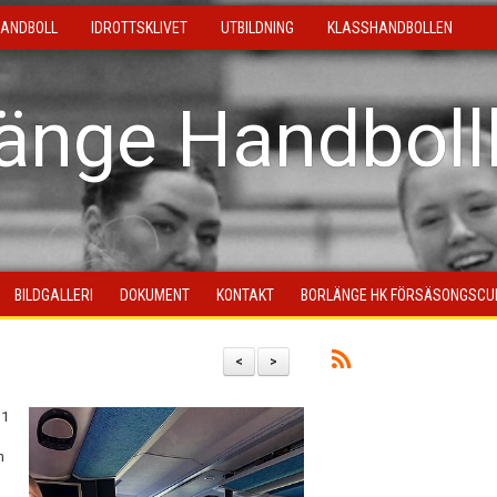
ANDBOLL
IDROTTSKLIVET
UTBILDNING
KLASSHANDBOLLEN
länge Handboll
BILDGALLERI
DOKUMENT
KONTAKT
BORLÄNGE HK FÖRSÄSONGSCU
<
>
 1
n