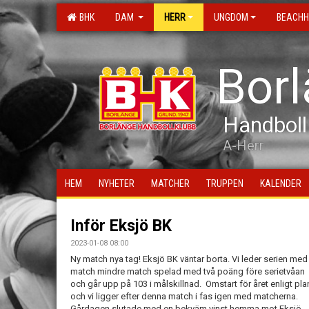
BHK
DAM
HERR
UNGDOM
BEACHH
Bor
Handboll
A-Herr
HEM
NYHETER
MATCHER
TRUPPEN
KALENDER
Inför Eksjö BK
2023-01-08 08:00
Ny match nya tag! Eksjö BK väntar borta. Vi leder serien med
match mindre match spelad med två poäng före serietvåan
och går upp på 103 i målskillnad. Omstart för året enligt pla
och vi ligger efter denna match i fas igen med matcherna.
Gårdagen slutade med en bekväm vinst hemma mot Eksjö,