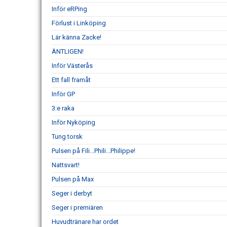
Inför eRPing
Förlust i Linköping
Lär känna Zacke!
ÄNTLIGEN!
Inför Västerås
Ett fall framåt
Inför GP
3:e raka
Inför Nyköping
Tung torsk
Pulsen på Fili...Phili...Philippe!
Nattsvart!
Pulsen på Max
Seger i derbyt
Seger i premiären
Huvudtränare har ordet