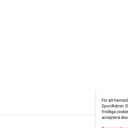
För att hemsid
SportAdmin. De
frivilliga cooki
acceptera des