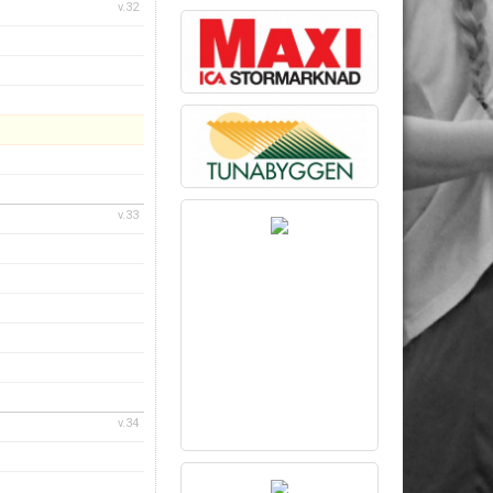
v.32
v.33
v.34