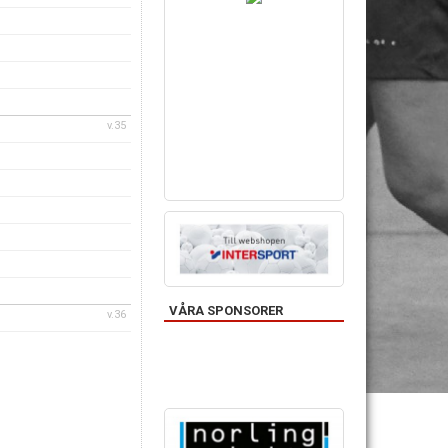
v.35
VÅRA SPONSORER
v.36