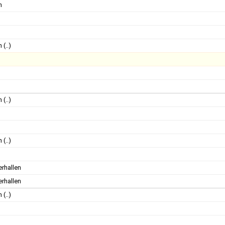
n
n
n
(..)
n
(..)
n
n
(..)
rhallen
rhallen
n
(..)
n