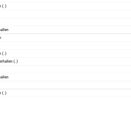
n
(..)
allen
n
n
(..)
rhallen
(..)
allen
n
(..)