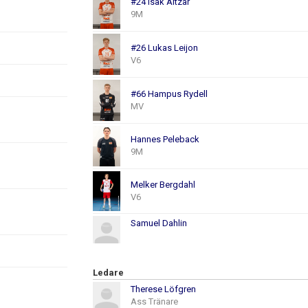
#24 Isak Altzar
9M
#26 Lukas Leijon
V6
#66 Hampus Rydell
MV
Hannes Peleback
9M
Melker Bergdahl
V6
Samuel Dahlin
Ledare
Therese Löfgren
Ass Tränare