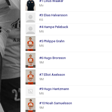
#1 Linus Waaker
Mv
#3 Elias Halvarsson
K6
#4 Hampe Peleback
M6
#5 Philippe Grahn
M6
#6 Hugo Brorsson
9M
#7 Elliot Axelsson
9M
#9 Hugo Hantzmann
M6
#10 Noah Samuelsson
9M