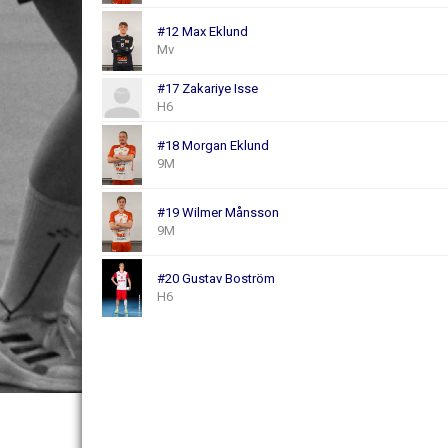
#12 Max Eklund
Mv
#17 Zakariye Isse
H6
#18 Morgan Eklund
9M
#19 Wilmer Månsson
9M
#20 Gustav Boström
H6