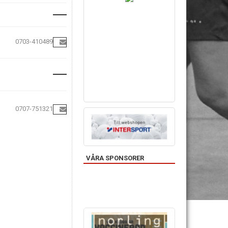
0703-410489
0707-751321
VÅRA SPONSORER