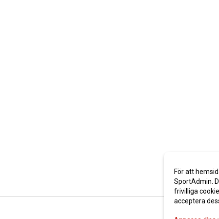
För att hemsid
SportAdmin. De
frivilliga cooki
acceptera des