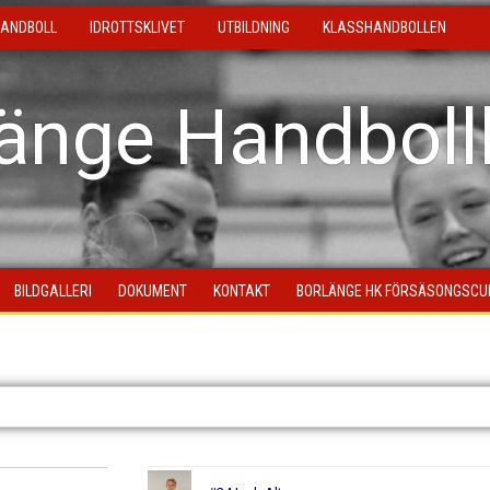
ANDBOLL
IDROTTSKLIVET
UTBILDNING
KLASSHANDBOLLEN
länge Handboll
BILDGALLERI
DOKUMENT
KONTAKT
BORLÄNGE HK FÖRSÄSONGSCU