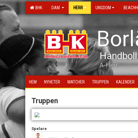
BHK
DAM
HERR
UNGDOM
BEACHH
Bor
Handboll
A-Herr
HEM
NYHETER
MATCHER
TRUPPEN
KALENDER
Truppen
Spelare