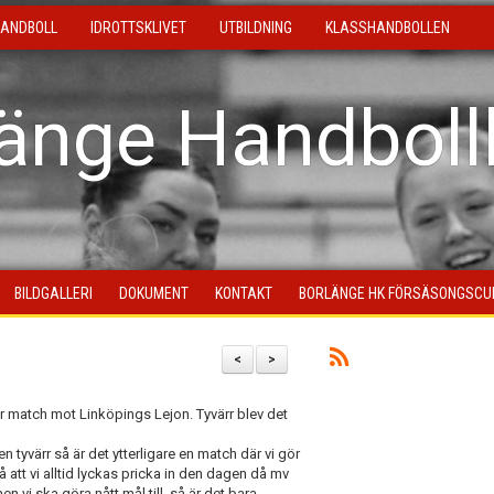
ANDBOLL
IDROTTSKLIVET
UTBILDNING
KLASSHANDBOLLEN
länge Handboll
BILDGALLERI
DOKUMENT
KONTAKT
BORLÄNGE HK FÖRSÄSONGSCU
<
>
ör match mot Linköpings Lejon. Tyvärr blev det
yvärr så är det ytterligare en match där vi gör
 att vi alltid lyckas pricka in den dagen då mv
men vi ska göra nått mål till, så är det bara.