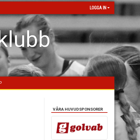
LOGGA IN
klubb
P
VÅRA HUVUDSPONSORER