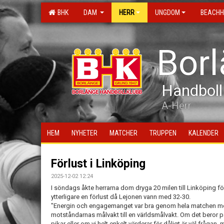
BHK
DAM
HERR
UNGDOM
BEACHH
Bor
Handboll
A-Herr
HEM
NYHETER
MATCHER
TRUPPEN
KALENDER
Förlust i Linköping
2025-12-02 12:24
I söndags åkte herrarna dom dryga 20 milen till Linköping f
ytterligare en förlust då Lejonen vann med 32-30.
"Energin och engagemanget var bra genom hela matchen men t
motståndarnas målvakt till en världsmålvakt. Om det beror på
pikar eller om vi helt enkelt värderar för dåligt är väl frågan, 