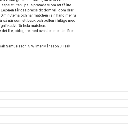
llsspelet utan i paus pratade vi om att få lite
m Lejonen får oss precis dit dom vill, dom drar
 10 minuterna och har matchen i sin hand men vi
är så när som ett back och bollen i friläge med
ignifikativt för hela matchen.
det lite jobbigare med avsluten men ändå en
Noah Samuelsson 4, Wilmer Månsson 3, Isak
0