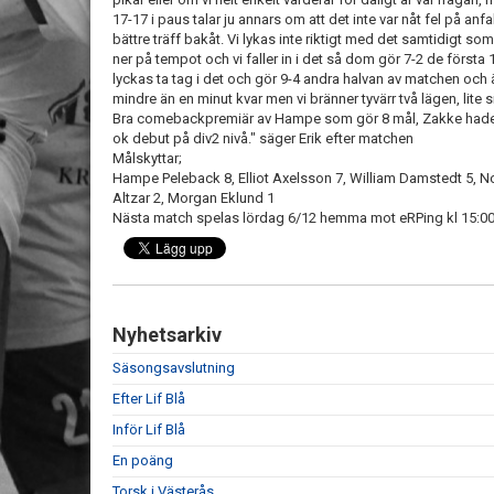
17-17 i paus talar ju annars om att det inte var nåt fel på anfa
bättre träff bakåt. Vi lykas inte riktigt med det samtidigt so
ner på tempot och vi faller in i det så dom gör 7-2 de första
lyckas ta tag i det och gör 9-4 andra halvan av matchen och 
mindre än en minut kvar men vi bränner tyvärr två lägen, lite s
Bra comebackpremiär av Hampe som gör 8 mål, Zakke hade 
ok debut på div2 nivå." säger Erik efter matchen
Målskyttar;
Hampe Peleback 8, Elliot Axelsson 7, William Damstedt 5, 
Altzar 2, Morgan Eklund 1
Nästa match spelas lördag 6/12 hemma mot eRPing kl 15:0
Nyhetsarkiv
Säsongsavslutning
Efter Lif Blå
Inför Lif Blå
En poäng
Torsk i Västerås