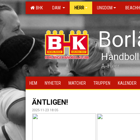
BHK
DAM
HERR
UNGDOM
BEACHH
Bor
Handboll
A-Herr
HEM
NYHETER
MATCHER
TRUPPEN
KALENDER
ÄNTLIGEN!
2025-11-23 18:05