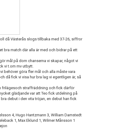
oll då Västerås slogs tillbaka med 37-26, siffror
ket bra match där alla är med och bidrar på ett
t gör mål på dom chanserna vi skapar, något vi
k vi t.om mv utbytt.
t vi behöver göra fler mål och alla måste vara
h då fick vi visa hur bra lag vi egentligen är, så
n frilägesoch straffräddning och fick därför
mycket glädjande var att Teo fick utdelning på
ra debut i den vita tröjan, en debut han fick
xelsson 4, Hugo Hantzmann 3, William Damstedt
s Peleback 1, Max Eklund 1, Wilmer Månsson 1
ejon