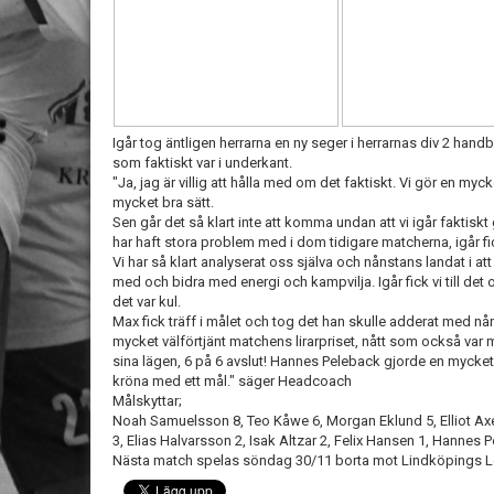
Igår tog äntligen herrarna en ny seger i herrarnas div 2 handb
som faktiskt var i underkant.
"Ja, jag är villig att hålla med om det faktiskt. Vi gör en myc
mycket bra sätt.
Sen går det så klart inte att komma undan att vi igår faktisk
har haft stora problem med i dom tidigare matcherna, igår fic
Vi har så klart analyserat oss själva och nånstans landat i at
med och bidra med energi och kampvilja. Igår fick vi till det oc
det var kul.
Max fick träff i målet och tog det han skulle adderat med nå
mycket välförtjänt matchens lirarpriset, nått som också var 
sina lägen, 6 på 6 avslut! Hannes Peleback gjorde en mycket b
kröna med ett mål." säger Headcoach
Målskyttar;
Noah Samuelsson 8, Teo Kåwe 6, Morgan Eklund 5, Elliot A
3, Elias Halvarsson 2, Isak Altzar 2, Felix Hansen 1, Hanne
Nästa match spelas söndag 30/11 borta mot Lindköpings L