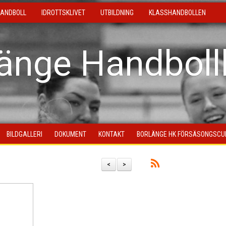
ANDBOLL
IDROTTSKLIVET
UTBILDNING
KLASSHANDBOLLEN
länge Handboll
BILDGALLERI
DOKUMENT
KONTAKT
BORLÄNGE HK FÖRSÄSONGSCU
<
>