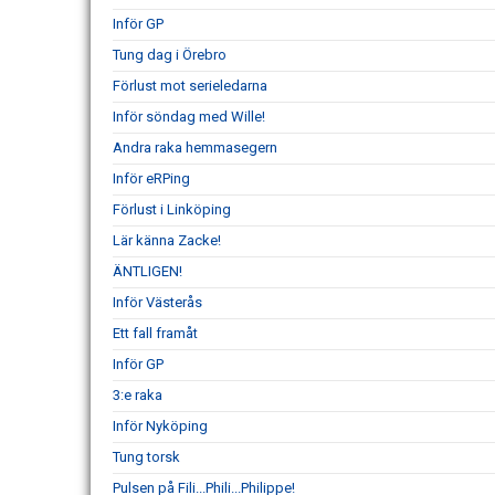
Inför GP
Tung dag i Örebro
Förlust mot serieledarna
Inför söndag med Wille!
Andra raka hemmasegern
Inför eRPing
Förlust i Linköping
Lär känna Zacke!
ÄNTLIGEN!
Inför Västerås
Ett fall framåt
Inför GP
3:e raka
Inför Nyköping
Tung torsk
Pulsen på Fili...Phili...Philippe!