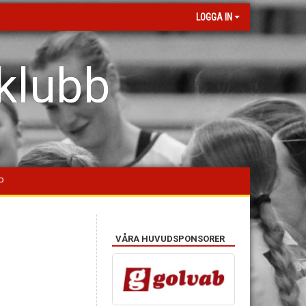
LOGGA IN
klubb
P
VÅRA HUVUDSPONSORER