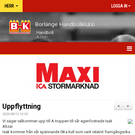
HERR
LOGGA IN
Borlänge Handbollklubb
Handboll
A-Herr
HEM
NYHETER
MATCHER
TRUPPEN
Uppflyttning
<
>
KALENDER
2025-08-15 10:03
Vi säger välkommen upp till A-truppen till vår egenfostrade Isak
BILDGALLERI
Altzar.
Isak kommer från vår spännande 08:a kull som varit relativt framgångsrika