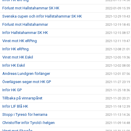
2022-01-13 14:36
Förlust mot Hallstahammar SK HK
2022-01-09 15:39
Svenska cupen och inför Hallstahammar SK HK
2021-12-29 19:43
Förlust mot Hallstahammar
2021-12-19 18:45
Inför Hallstahammar SK HK
2021-12-15 08:57
Vinst mot HK eRPing
2021-12-11 19:47
Inför HK eRPing
2021-12-08 21:01
Vinst mot HK Eskil
2021-12-05 19:36
Inför HK Eskil
2021-12-02 08:00
Andreas Lundgren förlänger
2021-12-01 07:56
Överlägsen seger mot HK GP
2021-11-27 23:19
Inför HK GP
2021-11-25 18:36
Tillbaka på vinnarspåret
2021-11-20 20:21
Inför LIF Blå HK
2021-11-18 12:39
Stopp i Tyresö för herrarna
2021-11-13 14:26
Christoffer inför Tyrold i helgen
2021-11-09 14:48
Vinst mot Skogås