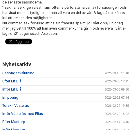
de senaste säsongerna.
DOKUMENT
”Isak har verkligen visat framfötterna på första halvan av försäsongen och
har visat med all tydlighet att han vill vara en del av vårt A-lag så det känns
KONTAKT
kul att ge han den möjligheten.
Nu kommer Isak förvisso att ha sin främsta spelmiljö i vårt div3/juniorlag
BORLÄNGE HK FÖRSÄSONGSCUP
men jag vet till 100% att han även kommer kunna gå in och leverera i vårt a-
lag i div2” säger coach Axelsson.
Nyhetsarkiv
Säsongsavslutning
2026-03-13 11:10
Efter Lif Blå
2026-03-05 12:11
Inför Lif Blå
2026-03-03 09:50
En poäng
2026-02-28 07:14
Torsk i Västerås
2026-02-22 19:35
Inför Västerås med Elias
2026-02-20 15:02
Efter Mantorp
2026-02-14 16:46
Inför Mantorp