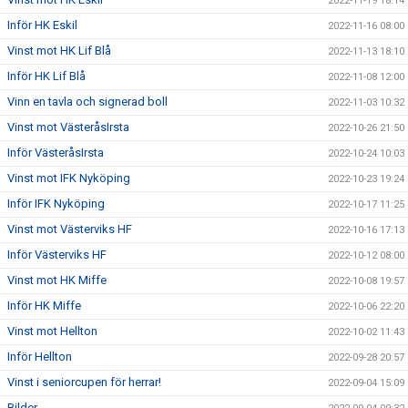
2022-11-19 18:14
Inför HK Eskil
2022-11-16 08:00
Vinst mot HK Lif Blå
2022-11-13 18:10
Inför HK Lif Blå
2022-11-08 12:00
Vinn en tavla och signerad boll
2022-11-03 10:32
Vinst mot VästeråsIrsta
2022-10-26 21:50
Inför VästeråsIrsta
2022-10-24 10:03
Vinst mot IFK Nyköping
2022-10-23 19:24
Inför IFK Nyköping
2022-10-17 11:25
Vinst mot Västerviks HF
2022-10-16 17:13
Inför Västerviks HF
2022-10-12 08:00
Vinst mot HK Miffe
2022-10-08 19:57
Inför HK Miffe
2022-10-06 22:20
Vinst mot Hellton
2022-10-02 11:43
Inför Hellton
2022-09-28 20:57
Vinst i seniorcupen för herrar!
2022-09-04 15:09
Bilder