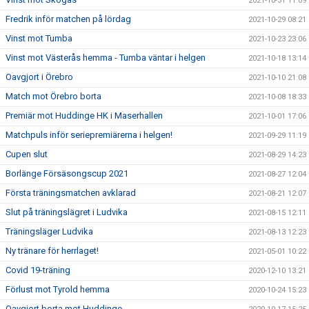
2021-10-31 11:09
Fredrik inför matchen på lördag
2021-10-29 08:21
Vinst mot Tumba
2021-10-23 23:06
Vinst mot Västerås hemma - Tumba väntar i helgen
2021-10-18 13:14
Oavgjort i Örebro
2021-10-10 21:08
Match mot Örebro borta
2021-10-08 18:33
Premiär mot Huddinge HK i Maserhallen
2021-10-01 17:06
Matchpuls inför seriepremiärerna i helgen!
2021-09-29 11:19
Cupen slut
2021-08-29 14:23
Borlänge Försäsongscup 2021
2021-08-27 12:04
Första träningsmatchen avklarad
2021-08-21 12:07
Slut på träningslägret i Ludvika
2021-08-15 12:11
Träningsläger Ludvika
2021-08-13 12:23
Ny tränare för herrlaget!
2021-05-01 10:22
Covid 19-träning
2020-12-10 13:21
Förlust mot Tyrold hemma
2020-10-24 15:23
Oavgjort borta mot Huddinge