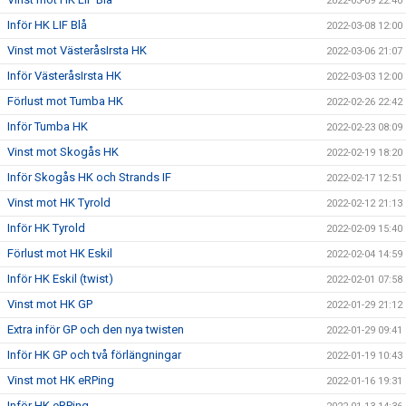
2022-03-09 22:40
Inför HK LIF Blå
2022-03-08 12:00
Vinst mot VästeråsIrsta HK
2022-03-06 21:07
Inför VästeråsIrsta HK
2022-03-03 12:00
Förlust mot Tumba HK
2022-02-26 22:42
Inför Tumba HK
2022-02-23 08:09
Vinst mot Skogås HK
2022-02-19 18:20
Inför Skogås HK och Strands IF
2022-02-17 12:51
Vinst mot HK Tyrold
2022-02-12 21:13
Inför HK Tyrold
2022-02-09 15:40
Förlust mot HK Eskil
2022-02-04 14:59
Inför HK Eskil (twist)
2022-02-01 07:58
Vinst mot HK GP
2022-01-29 21:12
Extra inför GP och den nya twisten
2022-01-29 09:41
Inför HK GP och två förlängningar
2022-01-19 10:43
Vinst mot HK eRPing
2022-01-16 19:31
Inför HK eRPing