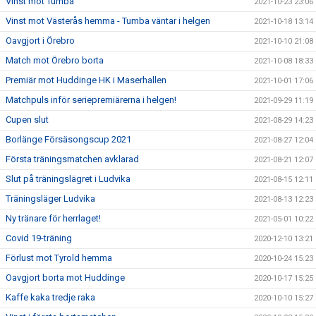
Vinst mot Tumba
2021-10-23 23:06
Vinst mot Västerås hemma - Tumba väntar i helgen
2021-10-18 13:14
Oavgjort i Örebro
2021-10-10 21:08
Match mot Örebro borta
2021-10-08 18:33
Premiär mot Huddinge HK i Maserhallen
2021-10-01 17:06
Matchpuls inför seriepremiärerna i helgen!
2021-09-29 11:19
Cupen slut
2021-08-29 14:23
Borlänge Försäsongscup 2021
2021-08-27 12:04
Första träningsmatchen avklarad
2021-08-21 12:07
Slut på träningslägret i Ludvika
2021-08-15 12:11
Träningsläger Ludvika
2021-08-13 12:23
Ny tränare för herrlaget!
2021-05-01 10:22
Covid 19-träning
2020-12-10 13:21
Förlust mot Tyrold hemma
2020-10-24 15:23
Oavgjort borta mot Huddinge
2020-10-17 15:25
Kaffe kaka tredje raka
2020-10-10 15:27