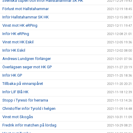
Svenska cupen och inför Hallstahammar SK HK
2021-12-29 19:43
Förlust mot Hallstahammar
2021-12-19 18:45
Inför Hallstahammar SK HK
2021-12-15 08:57
Vinst mot HK eRPing
2021-12-11 19:47
Inför HK eRPing
2021-12-08 21:01
Vinst mot HK Eskil
2021-12-05 19:36
Inför HK Eskil
2021-12-02 08:00
Andreas Lundgren förlänger
2021-12-01 07:56
Överlägsen seger mot HK GP
2021-11-27 23:19
Inför HK GP
2021-11-25 18:36
Tillbaka på vinnarspåret
2021-11-20 20:21
Inför LIF Blå HK
2021-11-18 12:39
Stopp i Tyresö för herrarna
2021-11-13 14:26
Christoffer inför Tyrold i helgen
2021-11-09 14:48
Vinst mot Skogås
2021-10-31 11:09
Fredrik inför matchen på lördag
2021-10-29 08:21