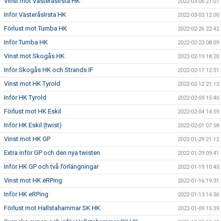
Vinst mot VästeråsIrsta HK
2022-03-06 21:07
Inför VästeråsIrsta HK
2022-03-03 12:00
Förlust mot Tumba HK
2022-02-26 22:42
Inför Tumba HK
2022-02-23 08:09
Vinst mot Skogås HK
2022-02-19 18:20
Inför Skogås HK och Strands IF
2022-02-17 12:51
Vinst mot HK Tyrold
2022-02-12 21:13
Inför HK Tyrold
2022-02-09 15:40
Förlust mot HK Eskil
2022-02-04 14:59
Inför HK Eskil (twist)
2022-02-01 07:58
Vinst mot HK GP
2022-01-29 21:12
Extra inför GP och den nya twisten
2022-01-29 09:41
Inför HK GP och två förlängningar
2022-01-19 10:43
Vinst mot HK eRPing
2022-01-16 19:31
Inför HK eRPing
2022-01-13 14:36
Förlust mot Hallstahammar SK HK
2022-01-09 15:39