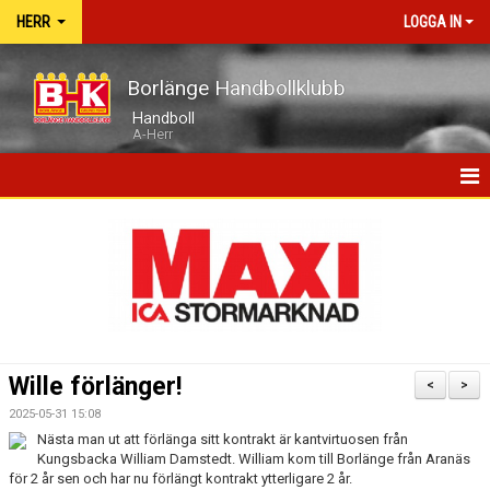
HERR
LOGGA IN
Borlänge Handbollklubb
Handboll
A-Herr
HEM
NYHETER
MATCHER
TRUPPEN
Wille förlänger!
<
>
KALENDER
2025-05-31 15:08
Nästa man ut att förlänga sitt kontrakt är kantvirtuosen från
BILDGALLERI
Kungsbacka William Damstedt. William kom till Borlänge från Aranäs
för 2 år sen och har nu förlängt kontrakt ytterligare 2 år.