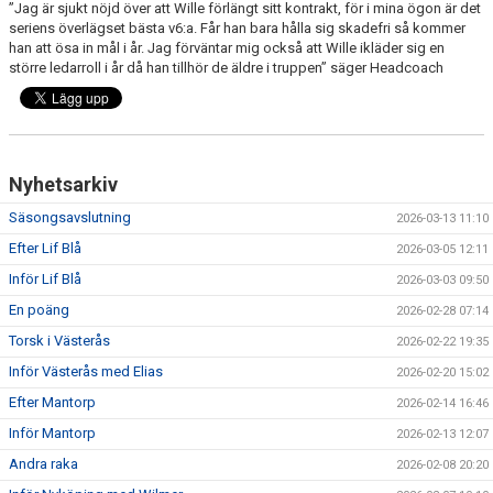
”Jag är sjukt nöjd över att Wille förlängt sitt kontrakt, för i mina ögon är det
DOKUMENT
seriens överlägset bästa v6:a. Får han bara hålla sig skadefri så kommer
han att ösa in mål i år. Jag förväntar mig också att Wille ikläder sig en
KONTAKT
större ledarroll i år då han tillhör de äldre i truppen” säger Headcoach
BORLÄNGE HK FÖRSÄSONGSCUP
Nyhetsarkiv
Säsongsavslutning
2026-03-13 11:10
Efter Lif Blå
2026-03-05 12:11
Inför Lif Blå
2026-03-03 09:50
En poäng
2026-02-28 07:14
Torsk i Västerås
2026-02-22 19:35
Inför Västerås med Elias
2026-02-20 15:02
Efter Mantorp
2026-02-14 16:46
Inför Mantorp
2026-02-13 12:07
Andra raka
2026-02-08 20:20