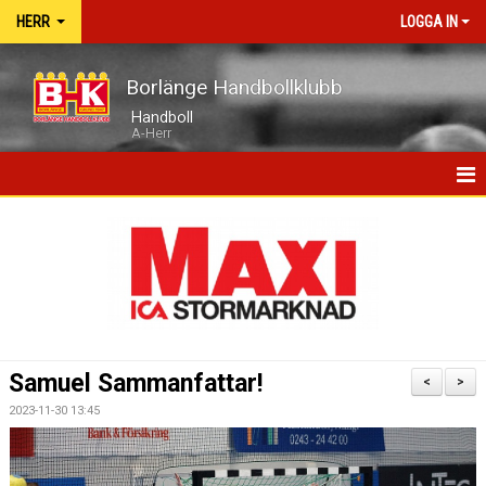
HERR
LOGGA IN
Borlänge Handbollklubb
Handboll
A-Herr
HEM
NYHETER
MATCHER
TRUPPEN
Samuel Sammanfattar!
<
>
KALENDER
2023-11-30 13:45
BILDGALLERI