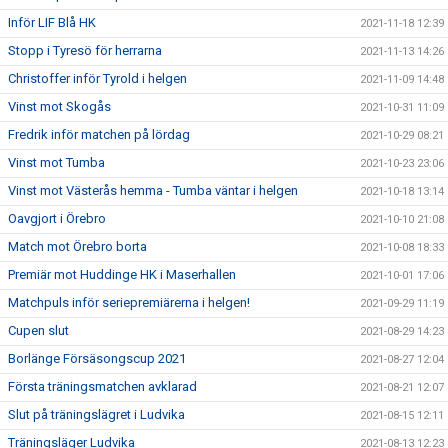
Inför LIF Blå HK
2021-11-18 12:39
Stopp i Tyresö för herrarna
2021-11-13 14:26
Christoffer inför Tyrold i helgen
2021-11-09 14:48
Vinst mot Skogås
2021-10-31 11:09
Fredrik inför matchen på lördag
2021-10-29 08:21
Vinst mot Tumba
2021-10-23 23:06
Vinst mot Västerås hemma - Tumba väntar i helgen
2021-10-18 13:14
Oavgjort i Örebro
2021-10-10 21:08
Match mot Örebro borta
2021-10-08 18:33
Premiär mot Huddinge HK i Maserhallen
2021-10-01 17:06
Matchpuls inför seriepremiärerna i helgen!
2021-09-29 11:19
Cupen slut
2021-08-29 14:23
Borlänge Försäsongscup 2021
2021-08-27 12:04
Första träningsmatchen avklarad
2021-08-21 12:07
Slut på träningslägret i Ludvika
2021-08-15 12:11
Träningsläger Ludvika
2021-08-13 12:23