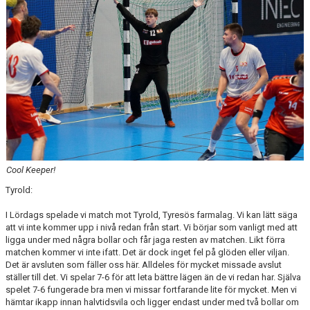
DOKUMENT
KONTAKT
BORLÄNGE HK FÖRSÄSONGSCUP
Cool Keeper!
Tyrold:
I Lördags spelade vi match mot Tyrold, Tyresös farmalag. Vi kan lätt säga
att vi inte kommer upp i nivå redan från start. Vi börjar som vanligt med att
ligga under med några bollar och får jaga resten av matchen. Likt förra
matchen kommer vi inte ifatt. Det är dock inget fel på glöden eller viljan.
Det är avsluten som fäller oss här. Alldeles för mycket missade avslut
ställer till det. Vi spelar 7-6 för att leta bättre lägen än de vi redan har. Själva
spelet 7-6 fungerade bra men vi missar fortfarande lite för mycket. Men vi
hämtar ikapp innan halvtidsvila och ligger endast under med två bollar om