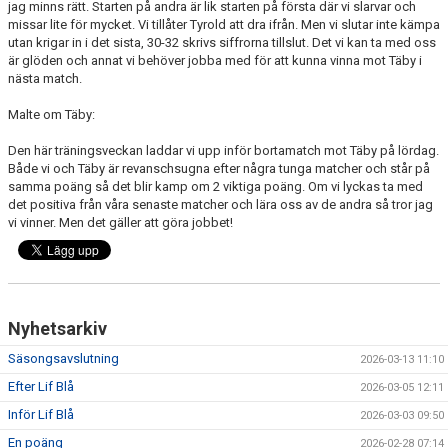
jag minns rätt. Starten på andra är lik starten på första där vi slarvar och
missar lite för mycket. Vi tillåter Tyrold att dra ifrån. Men vi slutar inte kämpa
utan krigar in i det sista, 30-32 skrivs siffrorna tillslut. Det vi kan ta med oss
är glöden och annat vi behöver jobba med för att kunna vinna mot Täby i
nästa match.
Malte om Täby:
Den här träningsveckan laddar vi upp inför bortamatch mot Täby på lördag.
Både vi och Täby är revanschsugna efter några tunga matcher och står på
samma poäng så det blir kamp om 2 viktiga poäng. Om vi lyckas ta med
det positiva från våra senaste matcher och lära oss av de andra så tror jag
vi vinner. Men det gäller att göra jobbet!
Nyhetsarkiv
Säsongsavslutning
2026-03-13 11:10
Efter Lif Blå
2026-03-05 12:11
Inför Lif Blå
2026-03-03 09:50
En poäng
2026-02-28 07:14