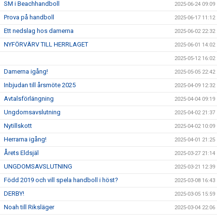
SM i Beachhandboll
2025-06-24 09:09
Prova på handboll
2025-06-17 11:12
Ett nedslag hos damerna
2025-06-02 22:32
NYFÖRVÄRV TILL HERRLAGET
2025-06-01 14:02
2025-05-12 16:02
Damerna igång!
2025-05-05 22:42
Inbjudan till årsmöte 2025
2025-04-09 12:32
Avtalsförlängning
2025-04-04 09:19
Ungdomsavslutning
2025-04-02 21:37
Nytillskott
2025-04-02 10:09
Herrarna igång!
2025-04-01 21:25
Årets Eldsjäl
2025-03-27 21:14
UNGDOMSAVSLUTNING
2025-03-21 12:39
Född 2019 och vill spela handboll i höst?
2025-03-08 16:43
DERBY!
2025-03-05 15:59
Noah till Riksläger
2025-03-04 22:06