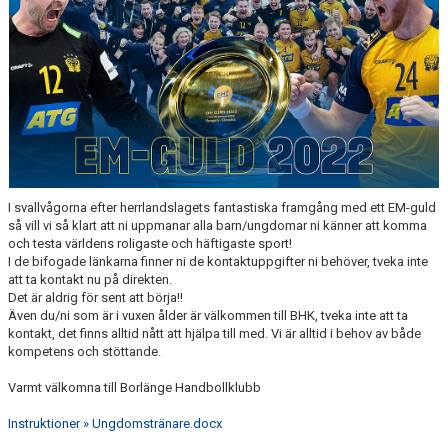
VÅRA LAG/TRÄNARE
MATCHER
MEDLEMS INFO
UNGDOMSKOMMITTÉN
I svallvågorna efter herrlandslagets fantastiska framgång med ett EM-guld
så vill vi så klart att ni uppmanar alla barn/ungdomar ni känner att komma
och testa världens roligaste och häftigaste sport!
I de bifogade länkarna finner ni de kontaktuppgifter ni behöver, tveka inte
att ta kontakt nu på direkten.
Det är aldrig för sent att börja!!
Även du/ni som är i vuxen ålder är välkommen till BHK, tveka inte att ta
kontakt, det finns alltid nått att hjälpa till med. Vi är alltid i behov av både
kompetens och stöttande.
Varmt välkomna till Borlänge Handbollklubb
Instruktioner » Ungdomstränare.docx