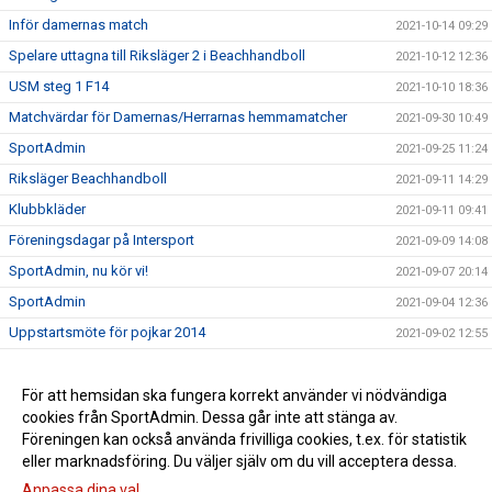
Inför damernas match
2021-10-14 09:29
Spelare uttagna till Riksläger 2 i Beachhandboll
2021-10-12 12:36
USM steg 1 F14
2021-10-10 18:36
Matchvärdar för Damernas/Herrarnas hemmamatcher
2021-09-30 10:49
SportAdmin
2021-09-25 11:24
Riksläger Beachhandboll
2021-09-11 14:29
Klubbkläder
2021-09-11 09:41
Föreningsdagar på Intersport
2021-09-09 14:08
SportAdmin, nu kör vi!
2021-09-07 20:14
SportAdmin
2021-09-04 12:36
Uppstartsmöte för pojkar 2014
2021-09-02 12:55
Borlängetätt i landslagen
2021-07-05 14:33
Ny klädleverantör
För att hemsidan ska fungera korrekt använder vi nödvändiga
2021-05-03 10:20
cookies från SportAdmin. Dessa går inte att stänga av.
Vi minns Johnny Månsson
2021-01-26 11:30
Föreningen kan också använda frivilliga cookies, t.ex. för statistik
eller marknadsföring. Du väljer själv om du vill acceptera dessa.
Anpassa dina val