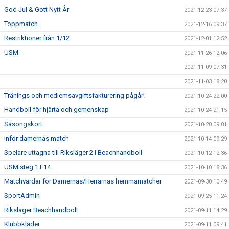
God Jul & Gott Nytt År
2021-12-23 07:37
Toppmatch
2021-12-16 09:37
Restriktioner från 1/12
2021-12-01 12:52
USM
2021-11-26 12:06
2021-11-09 07:31
2021-11-03 18:20
Tränings och medlemsavgiftsfakturering pågår!
2021-10-24 22:00
Handboll för hjärta och gemenskap
2021-10-24 21:15
Säsongskort
2021-10-20 09:01
Inför damernas match
2021-10-14 09:29
Spelare uttagna till Riksläger 2 i Beachhandboll
2021-10-12 12:36
USM steg 1 F14
2021-10-10 18:36
Matchvärdar för Damernas/Herrarnas hemmamatcher
2021-09-30 10:49
SportAdmin
2021-09-25 11:24
Riksläger Beachhandboll
2021-09-11 14:29
Klubbkläder
2021-09-11 09:41