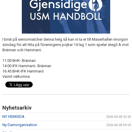
VÅRA LAG/TRÄNARE
MATCHER
MEDLEMS INFO
I brist på seniormatcher denna helg så kan ni ta er till Maserhallen imorgon
UNGDOMSKOMMITTÉN
söndag för att titta på föreningens pojkar 14 lag 1 som spelar steg3 A mot
Brännan och Hammarö.
11:00 BHK- Brännan
14:00 IFK Hammarö- Brännan
16:45 BHK-IFK Hammarö
Varmt välkomna
Nyhetsarkiv
NY HEMSIDA
2026-04-28 20:20
Ny Damorganisation
2026-04-28 09:03