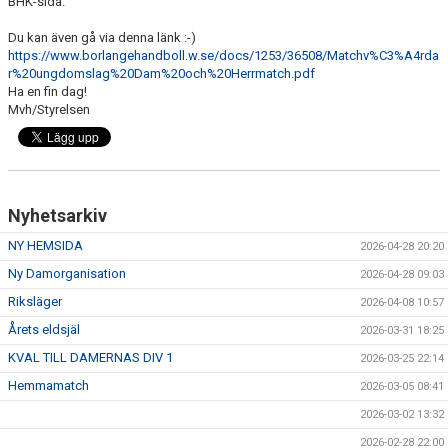
BHK-sida.
VÅRA LAG/TRÄNARE
Du kan även gå via denna länk :-)
https://www.borlangehandboll.w.se/docs/1253/36508/Matchv%C3%A4rda
MATCHER
r%20ungdomslag%20Dam%20och%20Herrmatch.pdf
Ha en fin dag!
MEDLEMS INFO
Mvh/Styrelsen
UNGDOMSKOMMITTÉN
Nyhetsarkiv
NY HEMSIDA
2026-04-28 20:20
Ny Damorganisation
2026-04-28 09:03
Riksläger
2026-04-08 10:57
Årets eldsjäl
2026-03-31 18:25
KVAL TILL DAMERNAS DIV 1
2026-03-25 22:14
Hemmamatch
2026-03-05 08:41
2026-03-02 13:32
2026-02-28 22:00