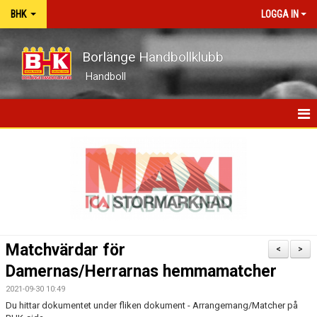
BHK
LOGGA IN
Borlänge Handbollklubb
Handboll
HEM
BHK-GUIDEN
NYHETER
OM KLUBBEN
Matchvärdar för
<
>
KONTAKT
Damernas/Herrarnas hemmamatcher
2021-09-30 10:49
KALENDER
Du hittar dokumentet under fliken dokument - Arrangemang/Matcher på