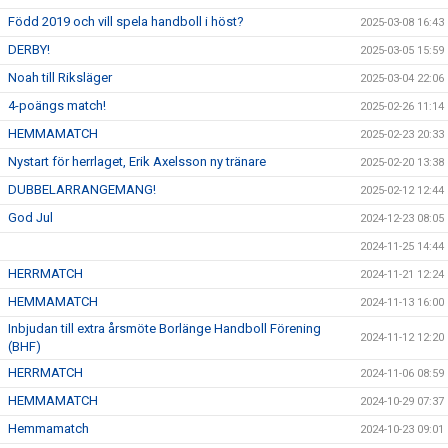
Född 2019 och vill spela handboll i höst?
2025-03-08 16:43
DERBY!
2025-03-05 15:59
Noah till Riksläger
2025-03-04 22:06
4-poängs match!
2025-02-26 11:14
HEMMAMATCH
2025-02-23 20:33
Nystart för herrlaget, Erik Axelsson ny tränare
2025-02-20 13:38
DUBBELARRANGEMANG!
2025-02-12 12:44
God Jul
2024-12-23 08:05
2024-11-25 14:44
HERRMATCH
2024-11-21 12:24
HEMMAMATCH
2024-11-13 16:00
Inbjudan till extra årsmöte Borlänge Handboll Förening
2024-11-12 12:20
(BHF)
HERRMATCH
2024-11-06 08:59
HEMMAMATCH
2024-10-29 07:37
Hemmamatch
2024-10-23 09:01