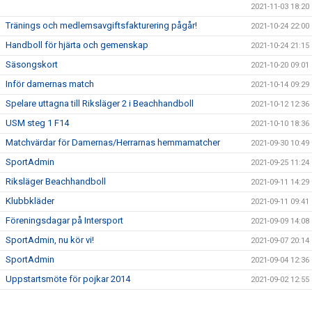
2021-11-03 18:20
Tränings och medlemsavgiftsfakturering pågår!
2021-10-24 22:00
Handboll för hjärta och gemenskap
2021-10-24 21:15
Säsongskort
2021-10-20 09:01
Inför damernas match
2021-10-14 09:29
Spelare uttagna till Riksläger 2 i Beachhandboll
2021-10-12 12:36
USM steg 1 F14
2021-10-10 18:36
Matchvärdar för Damernas/Herrarnas hemmamatcher
2021-09-30 10:49
SportAdmin
2021-09-25 11:24
Riksläger Beachhandboll
2021-09-11 14:29
Klubbkläder
2021-09-11 09:41
Föreningsdagar på Intersport
2021-09-09 14:08
SportAdmin, nu kör vi!
2021-09-07 20:14
SportAdmin
2021-09-04 12:36
Uppstartsmöte för pojkar 2014
2021-09-02 12:55
Borlängetätt i landslagen
2021-07-05 14:33