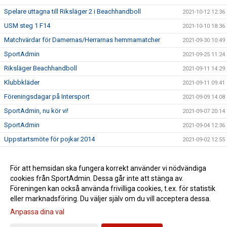
Spelare uttagna till Riksläger 2 i Beachhandboll
2021-10-12 12:36
USM steg 1 F14
2021-10-10 18:36
Matchvärdar för Damernas/Herrarnas hemmamatcher
2021-09-30 10:49
SportAdmin
2021-09-25 11:24
Riksläger Beachhandboll
2021-09-11 14:29
Klubbkläder
2021-09-11 09:41
Föreningsdagar på Intersport
2021-09-09 14:08
SportAdmin, nu kör vi!
2021-09-07 20:14
SportAdmin
2021-09-04 12:36
Uppstartsmöte för pojkar 2014
2021-09-02 12:55
Borlängetätt i landslagen
2021-07-05 14:33
Ny klädleverantör
För att hemsidan ska fungera korrekt använder vi nödvändiga
2021-05-03 10:20
cookies från SportAdmin. Dessa går inte att stänga av.
Vi minns Johnny Månsson
2021-01-26 11:30
Föreningen kan också använda frivilliga cookies, t.ex. för statistik
eller marknadsföring. Du väljer själv om du vill acceptera dessa.
Anpassa dina val
Cookie-inställningar
Gå till Webbversion