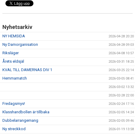
VÅRA LAG/TRÄNARE
MATCHER
Nyhetsarkiv
MEDLEMS INFO
NY HEMSIDA
2026-04-28 20:20
UNGDOMSKOMMITTÉN
Ny Damorganisation
2026-04-28 09:03
Riksläger
2026-04-08 10:57
Årets eldsjäl
2026-03-31 18:25
KVAL TILL DAMERNAS DIV 1
2026-03-25 22:14
Hemmamatch
2026-03-05 08:41
2026-03-02 13:32
2026-02-28 22:00
Fredagsmys!
2026-02-24 17:16
Klasshandbollen är tillbaka
2026-02-05 14:24
Dubbelarrangemang
2026-02-05 09:46
Ny streckkod
2026-01-19 13:58