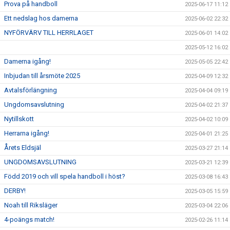
Prova på handboll
2025-06-17 11:12
Ett nedslag hos damerna
2025-06-02 22:32
NYFÖRVÄRV TILL HERRLAGET
2025-06-01 14:02
2025-05-12 16:02
Damerna igång!
2025-05-05 22:42
Inbjudan till årsmöte 2025
2025-04-09 12:32
Avtalsförlängning
2025-04-04 09:19
Ungdomsavslutning
2025-04-02 21:37
Nytillskott
2025-04-02 10:09
Herrarna igång!
2025-04-01 21:25
Årets Eldsjäl
2025-03-27 21:14
UNGDOMSAVSLUTNING
2025-03-21 12:39
Född 2019 och vill spela handboll i höst?
2025-03-08 16:43
DERBY!
2025-03-05 15:59
Noah till Riksläger
2025-03-04 22:06
4-poängs match!
2025-02-26 11:14