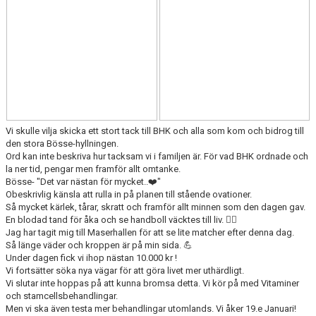
VÅRA LAG/TRÄNARE
MATCHER
MEDLEMS INFO
UNGDOMSKOMMITTÉN
Vi skulle vilja skicka ett stort tack till BHK och alla som kom och bidrog till
den stora Bösse-hyllningen.
Ord kan inte beskriva hur tacksam vi i familjen är. För vad BHK ordnade och
la ner tid, pengar men framför allt omtanke.
Bösse- "Det var nästan för mycket..❤️"
Obeskrivlig känsla att rulla in på planen till stående ovationer.
Så mycket kärlek, tårar, skratt och framför allt minnen som den dagen gav.
En blodad tand för åka och se handboll väcktes till liv. ❤️‍🔥
Jag har tagit mig till Maserhallen för att se lite matcher efter denna dag.
Så länge väder och kroppen är på min sida. 💪
Under dagen fick vi ihop nästan 10.000 kr !
Vi fortsätter söka nya vägar för att göra livet mer uthärdligt.
Vi slutar inte hoppas på att kunna bromsa detta. Vi kör på med Vitaminer
och stamcellsbehandlingar.
Men vi ska även testa mer behandlingar utomlands. Vi åker 19.e Januari!