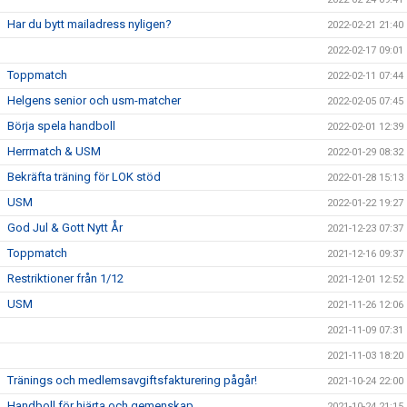
Har du bytt mailadress nyligen?
2022-02-21 21:40
2022-02-17 09:01
Toppmatch
2022-02-11 07:44
Helgens senior och usm-matcher
2022-02-05 07:45
Börja spela handboll
2022-02-01 12:39
Herrmatch & USM
2022-01-29 08:32
Bekräfta träning för LOK stöd
2022-01-28 15:13
USM
2022-01-22 19:27
God Jul & Gott Nytt År
2021-12-23 07:37
Toppmatch
2021-12-16 09:37
Restriktioner från 1/12
2021-12-01 12:52
USM
2021-11-26 12:06
2021-11-09 07:31
2021-11-03 18:20
Tränings och medlemsavgiftsfakturering pågår!
2021-10-24 22:00
Handboll för hjärta och gemenskap
2021-10-24 21:15