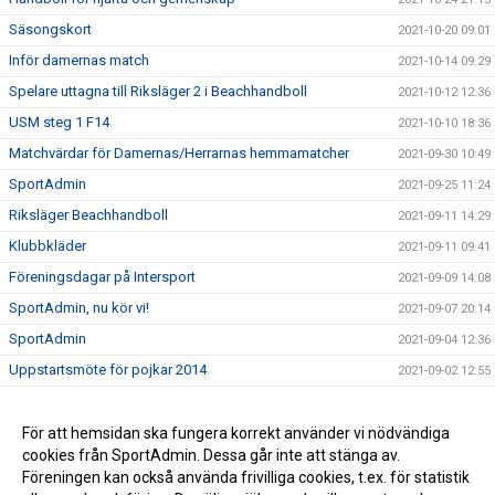
Säsongskort
2021-10-20 09:01
Inför damernas match
2021-10-14 09:29
Spelare uttagna till Riksläger 2 i Beachhandboll
2021-10-12 12:36
USM steg 1 F14
2021-10-10 18:36
Matchvärdar för Damernas/Herrarnas hemmamatcher
2021-09-30 10:49
SportAdmin
2021-09-25 11:24
Riksläger Beachhandboll
2021-09-11 14:29
Klubbkläder
2021-09-11 09:41
Föreningsdagar på Intersport
2021-09-09 14:08
SportAdmin, nu kör vi!
2021-09-07 20:14
SportAdmin
2021-09-04 12:36
Uppstartsmöte för pojkar 2014
2021-09-02 12:55
Borlängetätt i landslagen
2021-07-05 14:33
Ny klädleverantör
För att hemsidan ska fungera korrekt använder vi nödvändiga
2021-05-03 10:20
cookies från SportAdmin. Dessa går inte att stänga av.
Vi minns Johnny Månsson
2021-01-26 11:30
Föreningen kan också använda frivilliga cookies, t.ex. för statistik