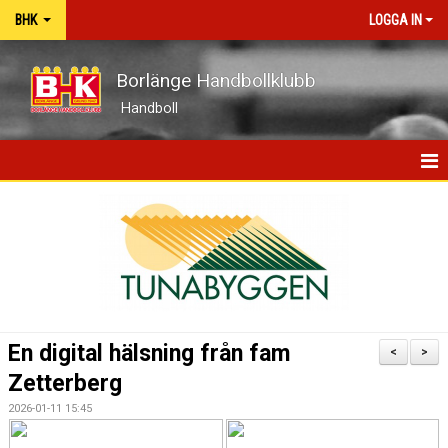
BHK
LOGGA IN
Borlänge Handbollklubb
Handboll
HEM
BHK-GUIDEN
NYHETER
OM KLUBBEN
En digital hälsning från fam
<
>
KONTAKT
Zetterberg
2026-01-11 15:45
KALENDER