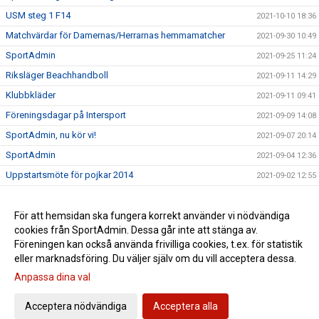
USM steg 1 F14
2021-10-10 18:36
Matchvärdar för Damernas/Herrarnas hemmamatcher
2021-09-30 10:49
SportAdmin
2021-09-25 11:24
Riksläger Beachhandboll
2021-09-11 14:29
Klubbkläder
2021-09-11 09:41
Föreningsdagar på Intersport
2021-09-09 14:08
SportAdmin, nu kör vi!
2021-09-07 20:14
SportAdmin
2021-09-04 12:36
Uppstartsmöte för pojkar 2014
2021-09-02 12:55
Borlängetätt i landslagen
2021-07-05 14:33
Ny klädleverantör
För att hemsidan ska fungera korrekt använder vi nödvändiga
2021-05-03 10:20
cookies från SportAdmin. Dessa går inte att stänga av.
Vi minns Johnny Månsson
2021-01-26 11:30
Föreningen kan också använda frivilliga cookies, t.ex. för statistik
eller marknadsföring. Du väljer själv om du vill acceptera dessa.
Anpassa dina val
Cookie-inställningar
Gå till Webbversion
Acceptera nödvändiga
Acceptera alla