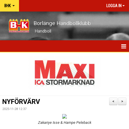
BHK
LOGGA IN
Borlänge Handbollklubb
Handboll
HEM
BHK-GUIDEN
NYHETER
OM KLUBBEN
NYFÖRVÄRV
<
>
KONTAKT
2025-11-28 12:37
KALENDER
Zakariye Isse & Hampe Peleback