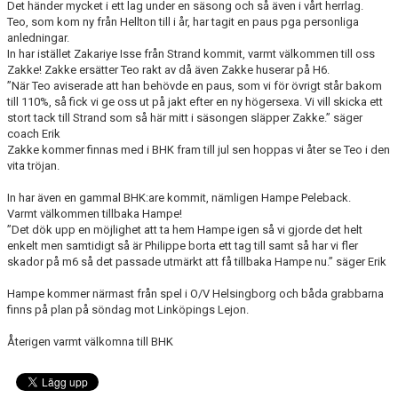
Det händer mycket i ett lag under en säsong och så även i vårt herrlag.
VÅRA LAG/TRÄNARE
Teo, som kom ny från Hellton till i år, har tagit en paus pga personliga
anledningar.
MATCHER
In har istället Zakariye Isse från Strand kommit, varmt välkommen till oss
Zakke! Zakke ersätter Teo rakt av då även Zakke huserar på H6.
”När Teo aviserade att han behövde en paus, som vi för övrigt står bakom
MEDLEMS INFO
till 110%, så fick vi ge oss ut på jakt efter en ny högersexa. Vi vill skicka ett
stort tack till Strand som så här mitt i säsongen släpper Zakke.” säger
UNGDOMSKOMMITTÉN
coach Erik
Zakke kommer finnas med i BHK fram till jul sen hoppas vi åter se Teo i den
vita tröjan.
In har även en gammal BHK:are kommit, nämligen Hampe Peleback.
Varmt välkommen tillbaka Hampe!
”Det dök upp en möjlighet att ta hem Hampe igen så vi gjorde det helt
enkelt men samtidigt så är Philippe borta ett tag till samt så har vi fler
skador på m6 så det passade utmärkt att få tillbaka Hampe nu.” säger Erik
Hampe kommer närmast från spel i O/V Helsingborg och båda grabbarna
finns på plan på söndag mot Linköpings Lejon.
Återigen varmt välkomna till BHK