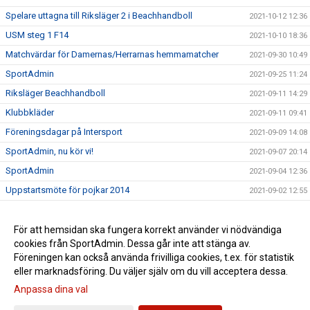
Spelare uttagna till Riksläger 2 i Beachhandboll
2021-10-12 12:36
USM steg 1 F14
2021-10-10 18:36
Matchvärdar för Damernas/Herrarnas hemmamatcher
2021-09-30 10:49
SportAdmin
2021-09-25 11:24
Riksläger Beachhandboll
2021-09-11 14:29
Klubbkläder
2021-09-11 09:41
Föreningsdagar på Intersport
2021-09-09 14:08
SportAdmin, nu kör vi!
2021-09-07 20:14
SportAdmin
2021-09-04 12:36
Uppstartsmöte för pojkar 2014
2021-09-02 12:55
Borlängetätt i landslagen
2021-07-05 14:33
Ny klädleverantör
För att hemsidan ska fungera korrekt använder vi nödvändiga
2021-05-03 10:20
cookies från SportAdmin. Dessa går inte att stänga av.
Vi minns Johnny Månsson
2021-01-26 11:30
Föreningen kan också använda frivilliga cookies, t.ex. för statistik
eller marknadsföring. Du väljer själv om du vill acceptera dessa.
Anpassa dina val
Cookie-inställningar
Gå till Webbversion