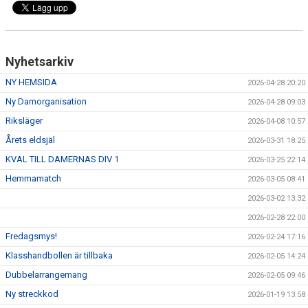
VÅRA LAG/TRÄNARE
MATCHER
Nyhetsarkiv
MEDLEMS INFO
NY HEMSIDA
2026-04-28 20:20
UNGDOMSKOMMITTÉN
Ny Damorganisation
2026-04-28 09:03
Riksläger
2026-04-08 10:57
Årets eldsjäl
2026-03-31 18:25
KVAL TILL DAMERNAS DIV 1
2026-03-25 22:14
Hemmamatch
2026-03-05 08:41
2026-03-02 13:32
2026-02-28 22:00
Fredagsmys!
2026-02-24 17:16
Klasshandbollen är tillbaka
2026-02-05 14:24
Dubbelarrangemang
2026-02-05 09:46
Ny streckkod
2026-01-19 13:58