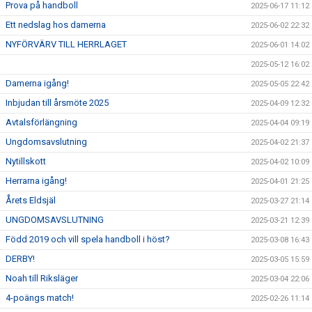
Prova på handboll
2025-06-17 11:12
Ett nedslag hos damerna
2025-06-02 22:32
NYFÖRVÄRV TILL HERRLAGET
2025-06-01 14:02
2025-05-12 16:02
Damerna igång!
2025-05-05 22:42
Inbjudan till årsmöte 2025
2025-04-09 12:32
Avtalsförlängning
2025-04-04 09:19
Ungdomsavslutning
2025-04-02 21:37
Nytillskott
2025-04-02 10:09
Herrarna igång!
2025-04-01 21:25
Årets Eldsjäl
2025-03-27 21:14
UNGDOMSAVSLUTNING
2025-03-21 12:39
Född 2019 och vill spela handboll i höst?
2025-03-08 16:43
DERBY!
2025-03-05 15:59
Noah till Riksläger
2025-03-04 22:06
4-poängs match!
2025-02-26 11:14