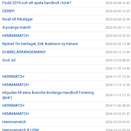
Född 2019 och vill spela handboll i höst?
2025-03-08 16:43
DERBY!
2025-03-05 15:59
Noah till Riksläger
2025-03-04 22:06
4-poängs match!
2025-02-26 11:14
HEMMAMATCH
2025-02-23 20:33
Nystart för herrlaget, Erik Axelsson ny tränare
2025-02-20 13:38
DUBBELARRANGEMANG!
2025-02-12 12:44
God Jul
2024-12-23 08:05
2024-11-25 14:44
HERRMATCH
2024-11-21 12:24
HEMMAMATCH
2024-11-13 16:00
Inbjudan till extra årsmöte Borlänge Handboll Förening
2024-11-12 12:20
(BHF)
HERRMATCH
2024-11-06 08:59
HEMMAMATCH
2024-10-29 07:37
Hemmamatch
2024-10-23 09:01
Hemmamatch & USM
2024-10-16 09:09