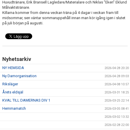
Huvudtränare, Erik Bransell Lagledare/Materialare och Niklas ”Eken” Eklund
VÅRA LAG/TRÄNARE
Målvaktstränare.
Killarna kommer from denna veckan träna på 4 dagar i veckan fram till
MATCHER
midsommar, sen väntar sommaruppehåll innan man kör igång igen i slutet
på juli början på augusti.
MEDLEMS INFO
UNGDOMSKOMMITTÉN
Nyhetsarkiv
NY HEMSIDA
2026-04-28 20:20
Ny Damorganisation
2026-04-28 09:03
Riksläger
2026-04-08 10:57
Årets eldsjäl
2026-03-31 18:25
KVAL TILL DAMERNAS DIV 1
2026-03-25 22:14
Hemmamatch
2026-03-05 08:41
2026-03-02 13:32
2026-02-28 22:00