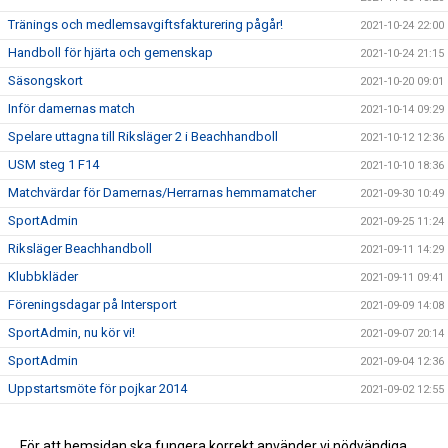
Tränings och medlemsavgiftsfakturering pågår!
2021-10-24 22:00
Handboll för hjärta och gemenskap
2021-10-24 21:15
Säsongskort
2021-10-20 09:01
Inför damernas match
2021-10-14 09:29
Spelare uttagna till Riksläger 2 i Beachhandboll
2021-10-12 12:36
USM steg 1 F14
2021-10-10 18:36
Matchvärdar för Damernas/Herrarnas hemmamatcher
2021-09-30 10:49
SportAdmin
2021-09-25 11:24
Riksläger Beachhandboll
2021-09-11 14:29
Klubbkläder
2021-09-11 09:41
Föreningsdagar på Intersport
2021-09-09 14:08
SportAdmin, nu kör vi!
2021-09-07 20:14
SportAdmin
2021-09-04 12:36
Uppstartsmöte för pojkar 2014
2021-09-02 12:55
Borlängetätt i landslagen
2021-07-05 14:33
Ny klädleverantör
För att hemsidan ska fungera korrekt använder vi nödvändiga
2021-05-03 10:20