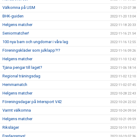
Välkomna på USM
2022-11-23 07:38
BHK-guiden
2022-11-20 13:04
Helgens matcher
2022-11-18 20:33
Seniormatcher!
2022-11-16 21:54
100 nya barn och ungdomar i våra lag
2022-11-16 12:55
Föreningskläder som julklapp?!?
2022-11-16 09:26
Helgens matcher
2022-11-10 12:42
Tjäna pengar till laget?
2022-11-06 18:14
Regional träningsdag
2022-11-02 12:10
Hemmamatch
2022-11-02 07:45
Helgens matcher
2022-10-28 22:43
Föreningsdagar på Intersport V42
2022-10-24 22:02
Varmt välkomna
2022-10-24 09:54
Helgens matcher
2022-10-21 09:59
Riksläger
2022-10-19 19:51
Fredagsmys!
2022-10-19 07:36