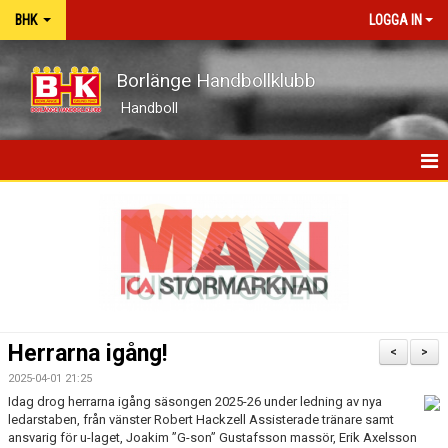
BHK
LOGGA IN
Borlänge Handbollklubb
Handboll
HEM
BHK-GUIDEN
NYHETER
OM KLUBBEN
Herrarna igång!
<
>
KONTAKT
2025-04-01 21:25
Idag drog herrarna igång säsongen 2025-26 under ledning av nya
KALENDER
ledarstaben, från vänster Robert Hackzell Assisterade tränare samt
ansvarig för u-laget, Joakim ”G-son” Gustafsson massör, Erik Axelsson