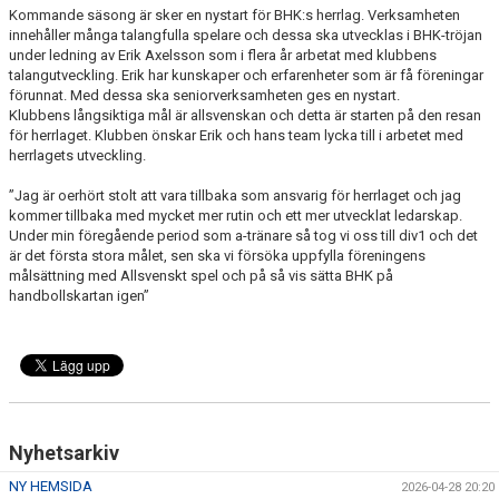
VÅRA LAG/TRÄNARE
Kommande säsong är sker en nystart för BHK:s herrlag. Verksamheten
innehåller många talangfulla spelare och dessa ska utvecklas i BHK-tröjan
under ledning av Erik Axelsson som i flera år arbetat med klubbens
MATCHER
talangutveckling. Erik har kunskaper och erfarenheter som är få föreningar
förunnat. Med dessa ska seniorverksamheten ges en nystart.
MEDLEMS INFO
Klubbens långsiktiga mål är allsvenskan och detta är starten på den resan
för herrlaget. Klubben önskar Erik och hans team lycka till i arbetet med
herrlagets utveckling.
UNGDOMSKOMMITTÉN
”Jag är oerhört stolt att vara tillbaka som ansvarig för herrlaget och jag
kommer tillbaka med mycket mer rutin och ett mer utvecklat ledarskap.
Under min föregående period som a-tränare så tog vi oss till div1 och det
är det första stora målet, sen ska vi försöka uppfylla föreningens
målsättning med Allsvenskt spel och på så vis sätta BHK på
handbollskartan igen”
Nyhetsarkiv
NY HEMSIDA
2026-04-28 20:20