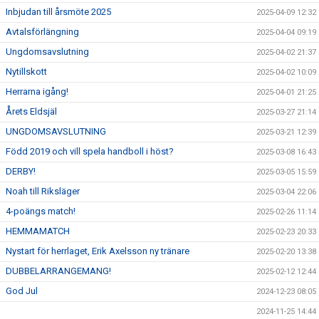
Inbjudan till årsmöte 2025
2025-04-09 12:32
Avtalsförlängning
2025-04-04 09:19
Ungdomsavslutning
2025-04-02 21:37
Nytillskott
2025-04-02 10:09
Herrarna igång!
2025-04-01 21:25
Årets Eldsjäl
2025-03-27 21:14
UNGDOMSAVSLUTNING
2025-03-21 12:39
Född 2019 och vill spela handboll i höst?
2025-03-08 16:43
DERBY!
2025-03-05 15:59
Noah till Riksläger
2025-03-04 22:06
4-poängs match!
2025-02-26 11:14
HEMMAMATCH
2025-02-23 20:33
Nystart för herrlaget, Erik Axelsson ny tränare
2025-02-20 13:38
DUBBELARRANGEMANG!
2025-02-12 12:44
God Jul
2024-12-23 08:05
2024-11-25 14:44