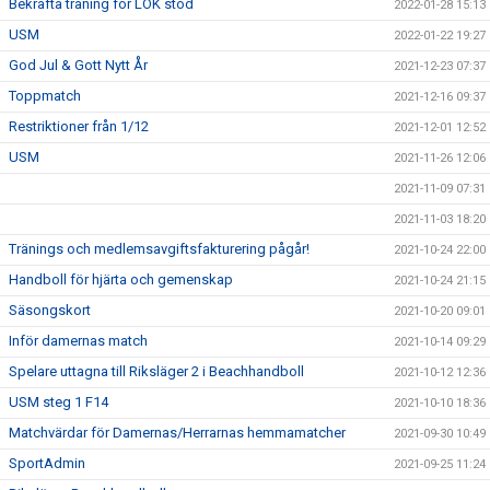
Bekräfta träning för LOK stöd
2022-01-28 15:13
USM
2022-01-22 19:27
God Jul & Gott Nytt År
2021-12-23 07:37
Toppmatch
2021-12-16 09:37
Restriktioner från 1/12
2021-12-01 12:52
USM
2021-11-26 12:06
2021-11-09 07:31
2021-11-03 18:20
Tränings och medlemsavgiftsfakturering pågår!
2021-10-24 22:00
Handboll för hjärta och gemenskap
2021-10-24 21:15
Säsongskort
2021-10-20 09:01
Inför damernas match
2021-10-14 09:29
Spelare uttagna till Riksläger 2 i Beachhandboll
2021-10-12 12:36
USM steg 1 F14
2021-10-10 18:36
Matchvärdar för Damernas/Herrarnas hemmamatcher
2021-09-30 10:49
SportAdmin
2021-09-25 11:24