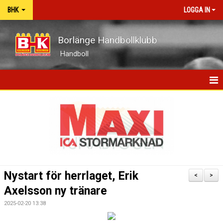
BHK
LOGGA IN
Borlänge Handbollklubb
Handboll
HEM
BHK-GUIDEN
NYHETER
OM KLUBBEN
Nystart för herrlaget, Erik
<
>
KONTAKT
Axelsson ny tränare
2025-02-20 13:38
KALENDER