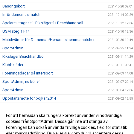
Säsongskort
2021-10-20 09:01
Inför damernas match
2021-10-14 09:29
Spelare uttagna till Riksläger 2 i Beachhandboll
2021-10-12 12:36
USM steg 1 F14
2021-10-10 18:36
Matchvärdar för Damernas/Herrarnas hemmamatcher
2021-09-30 10:49
SportAdmin
2021-09-25 11:24
Riksläger Beachhandboll
2021-09-11 14:29
Klubbkläder
2021-09-11 09:41
Föreningsdagar på Intersport
2021-09-09 14:08
SportAdmin, nu kör vi!
2021-09-07 20:14
SportAdmin
2021-09-04 12:36
Uppstartsmöte för pojkar 2014
2021-09-02 12:55
Borlängetätt i landslagen
2021-07-05 14:33
Ny klädleverantör
För att hemsidan ska fungera korrekt använder vi nödvändiga
2021-05-03 10:20
cookies från SportAdmin. Dessa går inte att stänga av.
Vi minns Johnny Månsson
2021-01-26 11:30
Föreningen kan också använda frivilliga cookies, t.ex. för statistik
eller marknadsföring. Du väljer själv om du vill acceptera dessa.