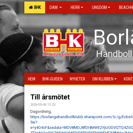
BHK
DAM
HERR
UNGDOM
BEACHH
Bor
Handboll
HEM
BHK-GUIDEN
NYHETER
OM KLUBBEN
KONT
Till årsmötet
2024-05-06 15:23
Dagordning;
https://borlangehandbollklubb.sharepoint.com/:b:/g/Ec
5w?
e=y4O4cF&xsdata=MDV8MDJ8fDI4MWE2YjIzODVlZTQ4Z
ZTlmNjQwYWZiNDM1YWFhYWFhYWFhYWFhfDF8MHw2Mz