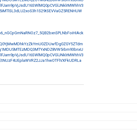
lFJam9pVjJsdU16SWlMQ0pCVGlJNklrMWhhV3
5iMTlSL3dLU2xoS3h1S29tSEVVaGZ5RENHUW
EXKUh6_nGCpGmNaRNOz7_5QB2bxnSPLNbFoiHIAck
ZGQ0YjMwMDhkYzZkYmU0ZDUwfDg0ZGY5ZTdm
g1MDU5MTEzMDQ3MTYxNDZ8VW5rbm93bnxU
lFJam9pVjJsdU16SWlMQ0pCVGlJNklrMWhhV3
tNUzF4UEplaWVRZ2JJa1hwOTFlVXFkUDRLa