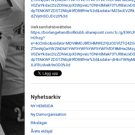
V0ZwYkdac2IzZDhleUpXSWpvaU1DNHdMakF3TURBaUxDS
dpTENKWFZDSTZNbjA9fDB8fHw%3d&sdata=M25xcEVZRk
dZVytHSDJDcz0%3d
Verksamhetsberättelse
https://borlangehandbollklubb.sharepoint.com/:b:/g/
HOhzg?
e=4cCmbc&xsdata=MDV8MDJ8fDI4MWE2YjIzODVlZTQ4
ZTlmNjQwYWZiNDM1YWFhYWFhYWFhYWFhfDF8MHw2Mz
V0ZwYkdac2IzZDhleUpXSWpvaU1DNHdMakF3TURBaUxDS
dpTENKWFZDSTZNbjA9fDB8fHw%3d&sdata=dHkvTWNyME
XJFRUdvek9sOD0%3d
Nyhetsarkiv
NY HEMSIDA
Ny Damorganisation
Riksläger
Årets eldsjäl