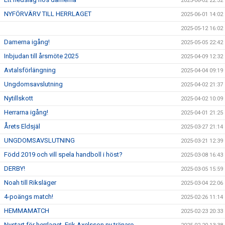
2025-06-02 22:32
NYFÖRVÄRV TILL HERRLAGET
2025-06-01 14:02
2025-05-12 16:02
Damerna igång!
2025-05-05 22:42
Inbjudan till årsmöte 2025
2025-04-09 12:32
Avtalsförlängning
2025-04-04 09:19
Ungdomsavslutning
2025-04-02 21:37
Nytillskott
2025-04-02 10:09
Herrarna igång!
2025-04-01 21:25
Årets Eldsjäl
2025-03-27 21:14
UNGDOMSAVSLUTNING
2025-03-21 12:39
Född 2019 och vill spela handboll i höst?
2025-03-08 16:43
DERBY!
2025-03-05 15:59
Noah till Riksläger
2025-03-04 22:06
4-poängs match!
2025-02-26 11:14
HEMMAMATCH
2025-02-23 20:33
Nystart för herrlaget, Erik Axelsson ny tränare