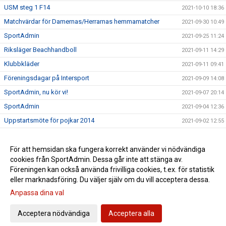
USM steg 1 F14
2021-10-10 18:36
Matchvärdar för Damernas/Herrarnas hemmamatcher
2021-09-30 10:49
SportAdmin
2021-09-25 11:24
Riksläger Beachhandboll
2021-09-11 14:29
Klubbkläder
2021-09-11 09:41
Föreningsdagar på Intersport
2021-09-09 14:08
SportAdmin, nu kör vi!
2021-09-07 20:14
SportAdmin
2021-09-04 12:36
Uppstartsmöte för pojkar 2014
2021-09-02 12:55
Borlängetätt i landslagen
2021-07-05 14:33
Ny klädleverantör
För att hemsidan ska fungera korrekt använder vi nödvändiga
2021-05-03 10:20
cookies från SportAdmin. Dessa går inte att stänga av.
Vi minns Johnny Månsson
2021-01-26 11:30
Föreningen kan också använda frivilliga cookies, t.ex. för statistik
eller marknadsföring. Du väljer själv om du vill acceptera dessa.
Anpassa dina val
Cookie-inställningar
Gå till Webbversion
Acceptera nödvändiga
Acceptera alla