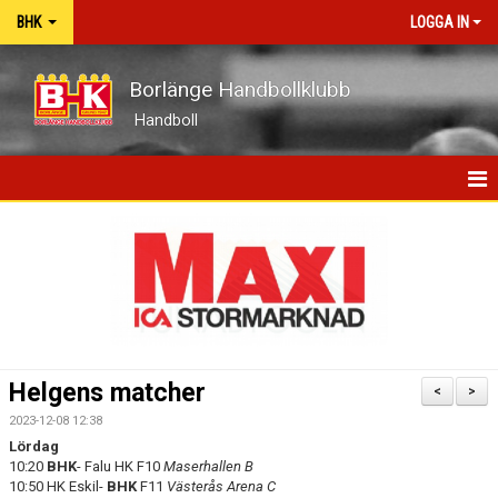
BHK
LOGGA IN
Borlänge Handbollklubb
Handboll
HEM
BHK-GUIDEN
NYHETER
OM KLUBBEN
Helgens matcher
<
>
KONTAKT
2023-12-08 12:38
Lördag
KALENDER
10:20
BHK
- Falu HK F10
Maserhallen B
10:50 HK Eskil-
BHK
F11
Västerås Arena C