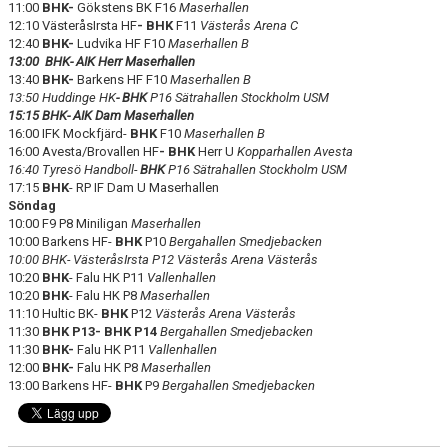
11:00
BHK-
Gökstens BK F16
Maserhallen
VÅRA LAG/TRÄNARE
12:10 VästeråsIrsta HF
- BHK
F11
Västerås Arena C
12:40
BHK-
Ludvika HF F10
Maserhallen B
MATCHER
13:00 BHK- AIK Herr Maserhallen
13:40
BHK-
Barkens HF F10
Maserhallen B
13:50 Huddinge HK
- BHK
P16 Sätrahallen Stockholm USM
MEDLEMS INFO
15:15 BHK- AIK Dam Maserhallen
16:00 IFK Mockfjärd-
BHK
F10
Maserhallen B
UNGDOMSKOMMITTÉN
16:00 Avesta/Brovallen HF
- BHK
Herr U
Kopparhallen Avesta
16:40 Tyresö Handboll-
BHK
P16 Sätrahallen Stockholm USM
17:15
BHK
- RP IF Dam U Maserhallen
Söndag
10:00 F9 P8 Miniligan
Maserhallen
10:00 Barkens HF-
BHK
P10
Bergahallen Smedjebacken
10:00 BHK- VästeråsIrsta P12 Västerås Arena Västerås
10:20
BHK
- Falu HK P11
Vallenhallen
10:20
BHK
- Falu HK P8
Maserhallen
11:10 Hultic BK-
BHK
P12
Västerås Arena Västerås
11:30
BHK P13- BHK P14
Bergahallen Smedjebacken
11:30
BHK-
Falu HK P11
Vallenhallen
12:00
BHK-
Falu HK P8
Maserhallen
13:00 Barkens HF-
BHK
P9
Bergahallen Smedjebacken