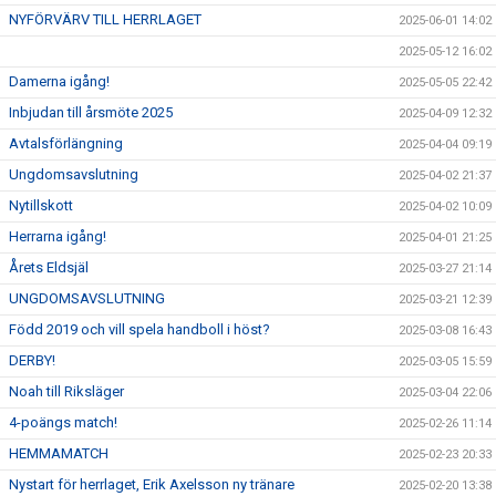
NYFÖRVÄRV TILL HERRLAGET
2025-06-01 14:02
2025-05-12 16:02
Damerna igång!
2025-05-05 22:42
Inbjudan till årsmöte 2025
2025-04-09 12:32
Avtalsförlängning
2025-04-04 09:19
Ungdomsavslutning
2025-04-02 21:37
Nytillskott
2025-04-02 10:09
Herrarna igång!
2025-04-01 21:25
Årets Eldsjäl
2025-03-27 21:14
UNGDOMSAVSLUTNING
2025-03-21 12:39
Född 2019 och vill spela handboll i höst?
2025-03-08 16:43
DERBY!
2025-03-05 15:59
Noah till Riksläger
2025-03-04 22:06
4-poängs match!
2025-02-26 11:14
HEMMAMATCH
2025-02-23 20:33
Nystart för herrlaget, Erik Axelsson ny tränare
2025-02-20 13:38