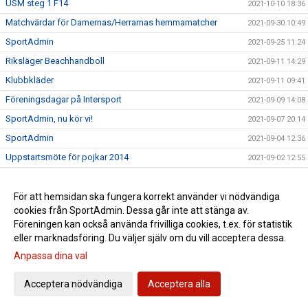
USM steg 1 F14
2021-10-10 18:36
Matchvärdar för Damernas/Herrarnas hemmamatcher
2021-09-30 10:49
SportAdmin
2021-09-25 11:24
Riksläger Beachhandboll
2021-09-11 14:29
Klubbkläder
2021-09-11 09:41
Föreningsdagar på Intersport
2021-09-09 14:08
SportAdmin, nu kör vi!
2021-09-07 20:14
SportAdmin
2021-09-04 12:36
Uppstartsmöte för pojkar 2014
2021-09-02 12:55
Borlängetätt i landslagen
2021-07-05 14:33
Ny klädleverantör
För att hemsidan ska fungera korrekt använder vi nödvändiga
2021-05-03 10:20
cookies från SportAdmin. Dessa går inte att stänga av.
Vi minns Johnny Månsson
2021-01-26 11:30
Föreningen kan också använda frivilliga cookies, t.ex. för statistik
eller marknadsföring. Du väljer själv om du vill acceptera dessa.
Anpassa dina val
Cookie-inställningar
Gå till Webbversion
Acceptera nödvändiga
Acceptera alla