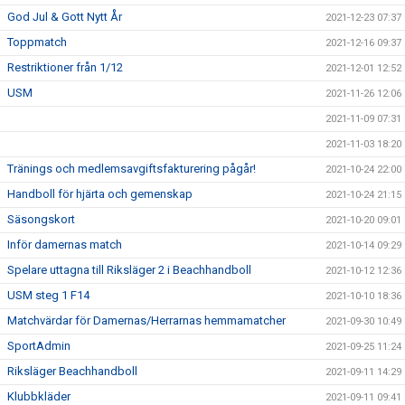
God Jul & Gott Nytt År
2021-12-23 07:37
Toppmatch
2021-12-16 09:37
Restriktioner från 1/12
2021-12-01 12:52
USM
2021-11-26 12:06
2021-11-09 07:31
2021-11-03 18:20
Tränings och medlemsavgiftsfakturering pågår!
2021-10-24 22:00
Handboll för hjärta och gemenskap
2021-10-24 21:15
Säsongskort
2021-10-20 09:01
Inför damernas match
2021-10-14 09:29
Spelare uttagna till Riksläger 2 i Beachhandboll
2021-10-12 12:36
USM steg 1 F14
2021-10-10 18:36
Matchvärdar för Damernas/Herrarnas hemmamatcher
2021-09-30 10:49
SportAdmin
2021-09-25 11:24
Riksläger Beachhandboll
2021-09-11 14:29
Klubbkläder
2021-09-11 09:41