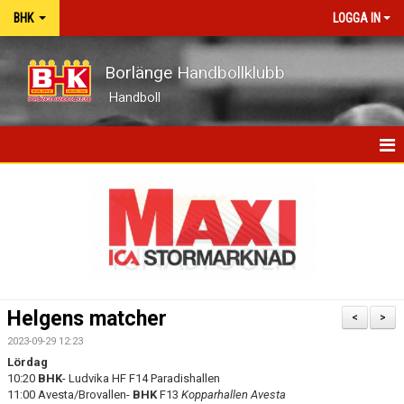
BHK
LOGGA IN
Borlänge Handbollklubb
Handboll
HEM
BHK-GUIDEN
NYHETER
OM KLUBBEN
Helgens matcher
<
>
KONTAKT
2023-09-29 12:23
Lördag
KALENDER
10:20
BHK
- Ludvika HF F14 Paradishallen
11:00 Avesta/Brovallen-
BHK
F13
Kopparhallen Avesta