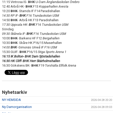
11:15 Vintrosa IS-
BHK
U-Dam
Änglandaskolan Örebro
VÅRA LAG/TRÄNARE
12:40 Arbrå HK-
BHK
F13
Kopparhallen Avesta
13:20
BHK
- Starnds IF F14 Paradishallen
MATCHER
14:30 RP IF-
BHK
F16 Tiundaskolan USM
14:50
BHK
- Arbrå HK F13 Paradishallen
17:30 Uppsala HK-
BHK
F16 Tiundaskolan USM
MEDLEMS INFO
Söndag
09:30 Skånela IF-
BHK
F16 Tiundaskolan USM
UNGDOMSKOMMITTÉN
10:00
BHK
- Barkens HF F12
Bergahallen
10:30
BHK
- Skåre HK P16/15 Maserhallen
14:00
BHK
- Gimonäs Umeå IF F16 USM
15:30 GUIF-
BHK
P16/15
Stiga Sports Arena 1
16:15 IK Bolton- BHK Dam Sjöstadshallen
16:30 HK Cliff- BHK Herr Skärholmshallen
16:30 Gökstens BK-
BHK
F19
Torshälla Ellfolk Arena
Nyhetsarkiv
NY HEMSIDA
2026-04-28 20:20
Ny Damorganisation
2026-04-28 09:03