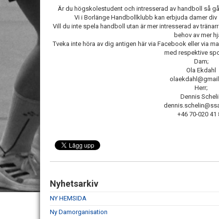
Är du högskolestudent och intresserad av handboll så går
Vi i Borlänge Handbollklubb kan erbjuda damer div 1 
Vill du inte spela handboll utan är mer intresserad av tränarr
behov av mer hj
Tveka inte höra av dig antigen här via Facebook eller via m
med respektive spo
Dam;
Ola Ekdahl
olaekdahl@gmai
Herr;
Dennis Schel
dennis.schelin@s
+46 70-020 41
Nyhetsarkiv
NY HEMSIDA
Ny Damorganisation