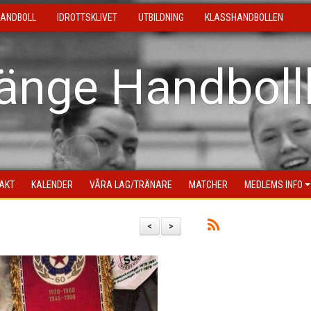
ANDBOLL
IDROTTSKLIVET
UTBILDNING
KLASSHANDBOLLEN
länge Handboll
AKT
KALENDER
VÅRA LAG/TRÄNARE
MATCHER
MEDLEMS INFO
<
>