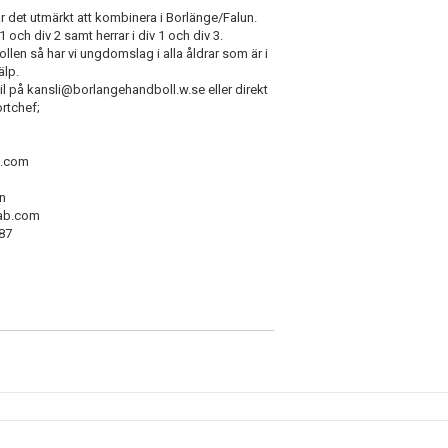
 det utmärkt att kombinera i Borlänge/Falun.
och div 2 samt herrar i div 1 och div 3.
ollen så har vi ungdomslag i alla åldrar som är i
älp.
ail på kansli@borlangehandboll.w.se eller direkt
rtchef;
l.com
in
sab.com
 87