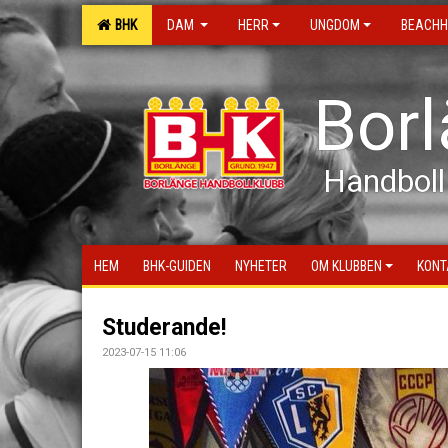
BHK
DAM
HERR
UNGDOM
BEACHH
Bor
Handboll
HEM
BHK-GUIDEN
NYHETER
OM KLUBBEN
KONT
Studerande!
2023-07-15 11:06