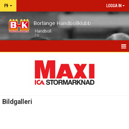
F9
LOGGA IN
Borlänge Handbollklubb
Handboll
F8
HEM
NYHETER
KALENDER
MATCHER
Bildgalleri
TRUPPEN
BILDGALLERI