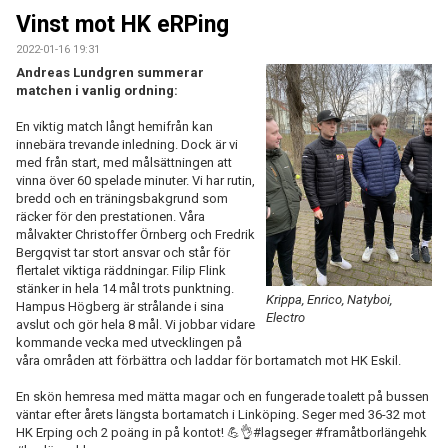
DOKUMENT
Vinst mot HK eRPing
2022-01-16 19:31
KONTAKT
Andreas Lundgren summerar
matchen i vanlig ordning:
BORLÄNGE HK FÖRSÄSONGSCUP
En viktig match långt hemifrån kan
innebära trevande inledning. Dock är vi
med från start, med målsättningen att
vinna över 60 spelade minuter. Vi har rutin,
bredd och en träningsbakgrund som
räcker för den prestationen. Våra
målvakter Christoffer Örnberg och Fredrik
Bergqvist tar stort ansvar och står för
flertalet viktiga räddningar. Filip Flink
stänker in hela 14 mål trots punktning.
Krippa, Enrico, Natyboi,
Hampus Högberg är strålande i sina
Electro
avslut och gör hela 8 mål. Vi jobbar vidare
kommande vecka med utvecklingen på
våra områden att förbättra och laddar för bortamatch mot HK Eskil.
En skön hemresa med mätta magar och en fungerade toalett på bussen
väntar efter årets längsta bortamatch i Linköping. Seger med 36-32 mot
HK Erping och 2 poäng in på kontot! 💪👌#lagseger #framåtborlängehk