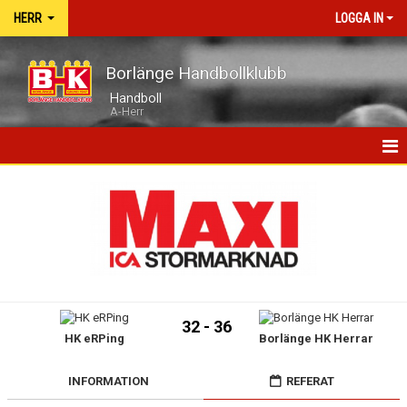
HERR
LOGGA IN
Borlänge Handbollklubb
Handboll
A-Herr
HEM
NYHETER
MATCHER
TRUPPEN
32 - 36
HK eRPing
Borlänge HK Herrar
KALENDER
BILDGALLERI
INFORMATION
REFERAT