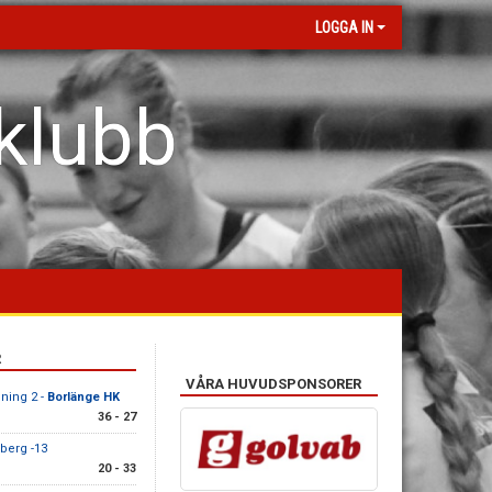
LOGGA IN
klubb
R
VÅRA HUVUDSPONSORER
ening 2 -
Borlänge HK
36 - 27
sberg -13
20 - 33