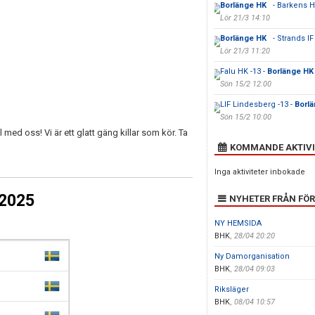
Borlänge HK
- Barkens H
Lör 21/3 14:10
Borlänge HK
- Strands IF
Lör 21/3 11:20
Falu HK -13 -
Borlänge H
Sön 15/2 12:00
LIF Lindesberg -13 -
Borl
Sön 15/2 10:00
med oss! Vi är ett glatt gäng killar som kör. Ta
KOMMANDE AKTIVI
Inga aktiviteter inbokade
 2025
NYHETER FRÅN FÖ
NY HEMSIDA
BHK
,
28/04 20:20
Ny Damorganisation
BHK
,
28/04 09:03
Riksläger
BHK
,
08/04 10:57