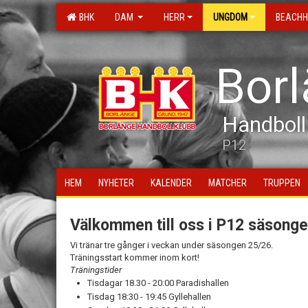
BHK
DAM
HERR
UNGDOM
BEACHH
Bor
Handboll
P12
HEM
NYHETER
KALENDER
MATCHER
TRUPPEN
Välkommen till oss i P12 säsonge
Vi tränar tre gånger i veckan under säsongen 25/26.
Träningsstart kommer inom kort!
Träningstider
Tisdagar 18.30 - 20:00 Paradishallen
Tisdag 18:30 - 19:45 Gyllehallen