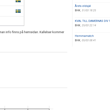
Årets eldsjäl
BHK
,
31/03 18:25
KVAL TILL DAMERNAS DIV 
BHK
,
25/03 22:14
an info finns på hemsidan. Kallelser kommer
Hemmamatch
BHK
,
05/03 08:41