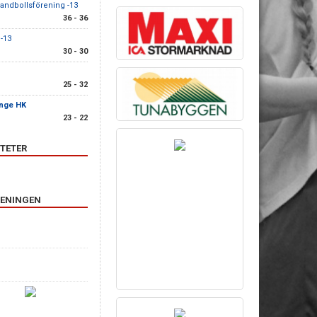
andbollsförening -13
36 - 36
 -13
30 - 30
K
25 - 32
änge HK
23 - 22
TETER
RENINGEN