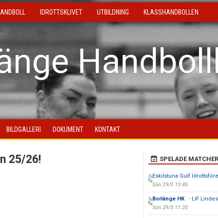
ANDBOLL
IDROTTSKLIVET
UTBILDNING
KLASSHANDBOLLEN
länge Handboll
BILDGALLERI
DOKUMENT
KONTAKT
n 25/26!
SPELADE MATCHE
Eskilstuna Guif Idrottsför
Sön 29/3 13:40
Borlänge HK
- LIF Linde
Sön 29/3 11:20