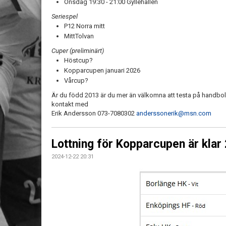
Onsdag 19:30 - 21:00 Gyllehallen
Seriespel
P12 Norra mitt
MittTolvan
Cuper (preliminärt)
Höstcup?
Kopparcupen januari 2026
Vårcup?
Är du född 2013 är du mer än välkomna att testa på handboll 
kontakt med
Erik Andersson 073-7080302
anderssonerik@msn.com
Lottning för Kopparcupen är klar
2024-12-22 20:31