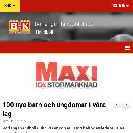
BHK
LOGGA IN
Borlänge Handbollklubb
Handboll
HEM
BHK-GUIDEN
NYHETER
OM KLUBBEN
100 nya barn och ungdomar i våra
<
>
KONTAKT
lag
2022-11-16 12:55
KALENDER
Borlängehandbollklubb växer och är i stort behov av ledare i sina