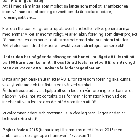
barn- & ungdomslag
VÅRA LAG/TRÄNARE
Att få med så många som möjligt så länge som möjligt, är ambitionen
inom vår handbollsförening oavsett om du är spelare, ledare,
föreningsaktiv etc.
MATCHER
Fler och fler barn/ungdomar upptäcker handbollen vilket genererar nya
MEDLEMS INFO
medlemmar vilket är enormt roligt! Vi är en aktiv förening som driver projekt
för handbollen och har ett gott samarbete med skolor runtom i staden.
UNGDOMSKOMMITTÉN
Aktiviteter som idrottslektioner, lovaktiveter och integrationsprojekt!
Under den här pågående säsongen så har vi i nuläget ett tillskott på
ca 100 barn som kommit till oss för att testa handboll! Enormt roligt!
Men det kräver att vi utökar vår ledarorganisation
Detta är ingen önskan utan ett MÅSTE för att vi som förening ska kunna
växa ytterligare och ta nästa steg i vår verksamhet.
Är du intresserad av att hjälpa till som ledare i vår förening eller känner du
någon? Tveka inte att kontakta oss för mer information kring vad det
innebär att vara ledare och det stöd som finns att få!
Vi välkomnar ledare och stöttning i alla våra lag Men i lagen nedan är
behovet extra stort!
Pojkar födda 2015
(tränar idag tillsammans med flickor 2015 men
ambition att dela gruppen framöver). 1/veckan 1 h