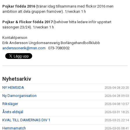
Pojkar födda 2016
(tränar idag tillsammans med flickor 2016 men
ambition att dela gruppen framöver). 1/veckan 1 h
Pojkar & Flickor födda 2017
(behöver hitta ledare inför uppstart
säsongen 23/24). 1/veckan 1 h
Kontaktperson
Erik Andersson Ungdomsansvarig Borlängehandbollklubb
anderssonerik@msn.com
073-7080302
Nyhetsarkiv
NY HEMSIDA
2026-04-28 20:20
Ny Damorganisation
2026-04-28 09:03
Riksläger
2026-04-08 10:57
Årets eldsjäl
2026-03-31 18:25
KVAL TILL DAMERNAS DIV 1
2026-03-25 22:14
Hemmamatch
2026-03-05 08:41