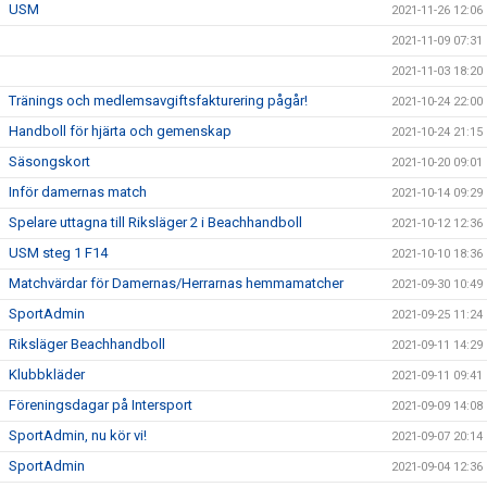
USM
2021-11-26 12:06
2021-11-09 07:31
2021-11-03 18:20
Tränings och medlemsavgiftsfakturering pågår!
2021-10-24 22:00
Handboll för hjärta och gemenskap
2021-10-24 21:15
Säsongskort
2021-10-20 09:01
Inför damernas match
2021-10-14 09:29
Spelare uttagna till Riksläger 2 i Beachhandboll
2021-10-12 12:36
USM steg 1 F14
2021-10-10 18:36
Matchvärdar för Damernas/Herrarnas hemmamatcher
2021-09-30 10:49
SportAdmin
2021-09-25 11:24
Riksläger Beachhandboll
2021-09-11 14:29
Klubbkläder
2021-09-11 09:41
Föreningsdagar på Intersport
2021-09-09 14:08
SportAdmin, nu kör vi!
2021-09-07 20:14
SportAdmin
2021-09-04 12:36