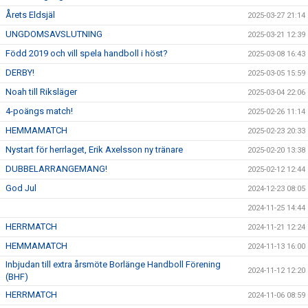
Årets Eldsjäl
2025-03-27 21:14
UNGDOMSAVSLUTNING
2025-03-21 12:39
Född 2019 och vill spela handboll i höst?
2025-03-08 16:43
DERBY!
2025-03-05 15:59
Noah till Riksläger
2025-03-04 22:06
4-poängs match!
2025-02-26 11:14
HEMMAMATCH
2025-02-23 20:33
Nystart för herrlaget, Erik Axelsson ny tränare
2025-02-20 13:38
DUBBELARRANGEMANG!
2025-02-12 12:44
God Jul
2024-12-23 08:05
2024-11-25 14:44
HERRMATCH
2024-11-21 12:24
HEMMAMATCH
2024-11-13 16:00
Inbjudan till extra årsmöte Borlänge Handboll Förening
2024-11-12 12:20
(BHF)
HERRMATCH
2024-11-06 08:59