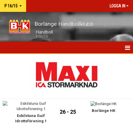
P 16/15
LOGGA IN
Borlänge Handbollklubb
Handboll
P16/15
HEM
NYHETER
KALENDER
MATCHER
Borlänge HK
TRUPPEN
26 - 25
Eskilstuna Guif
Idrottsförening 1
BILDGALLERI