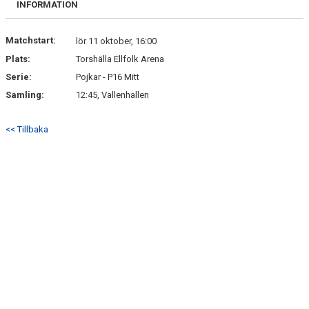
INFORMATION
DOKUMENT
KONTAKT
Matchstart:
lör 11 oktober, 16:00
Plats:
Torshälla Ellfolk Arena
Serie:
Pojkar - P16 Mitt
Samling:
12:45, Vallenhallen
<< Tillbaka