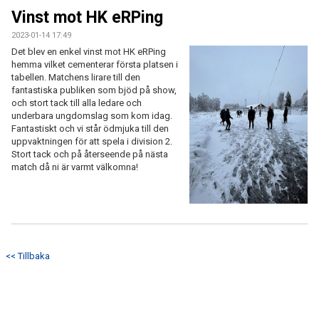
DOKUMENT
Vinst mot HK eRPing
2023-01-14 17:49
KONTAKT
Det blev en enkel vinst mot HK eRPing
hemma vilket cementerar första platsen i
BORLÄNGE HK FÖRSÄSONGSCUP
tabellen. Matchens lirare till den
fantastiska publiken som bjöd på show,
och stort tack till alla ledare och
underbara ungdomslag som kom idag.
Fantastiskt och vi står ödmjuka till den
uppvaktningen för att spela i division 2.
Stort tack och på återseende på nästa
match då ni är varmt välkomna!
<< Tillbaka