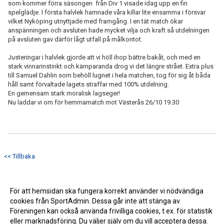
som kommer förra säsongen från Div 1 visade idag upp en fin
spelglädje. I första halvlek hamnade våra killar lite ensamma i försvar
vilket Nyköping utnyttjade med framgång. I en tät match ökar
anspänningen och avsluten hade mycket vilja och kraft så utdelningen
på avsluten gav därför lågt utfall på målkontot.
Justeringar i halvlek gjorde att vi höll ihop bättre bakåt, och med en
stark vinnarinstinkt och kämparanda drog vi det längre strået. Extra plus
till Samuel Dahlin som behöll lugnet i hela matchen, tog för sig åt båda
håll samt förvaltade lagets straffar med 100% utdelning.
En gemensam stark moralisk lagseger!
Nu laddar vi om för hemmamatch mot Västerås 26/10 19.30
<< Tillbaka
För att hemsidan ska fungera korrekt använder vi nödvändiga
cookies från SportAdmin. Dessa går inte att stänga av.
Föreningen kan också använda frivilliga cookies, t.ex. för statistik
eller marknadsföring. Du väljer själv om du vill acceptera dessa.