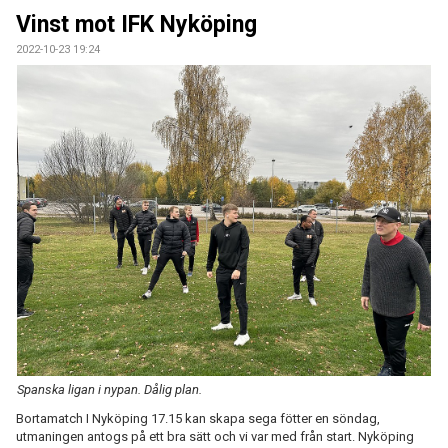
DOKUMENT
Vinst mot IFK Nyköping
2022-10-23 19:24
KONTAKT
BORLÄNGE HK FÖRSÄSONGSCUP
Spanska ligan i nypan. Dålig plan.
Bortamatch I Nyköping 17.15 kan skapa sega fötter en söndag,
utmaningen antogs på ett bra sätt och vi var med från start. Nyköping