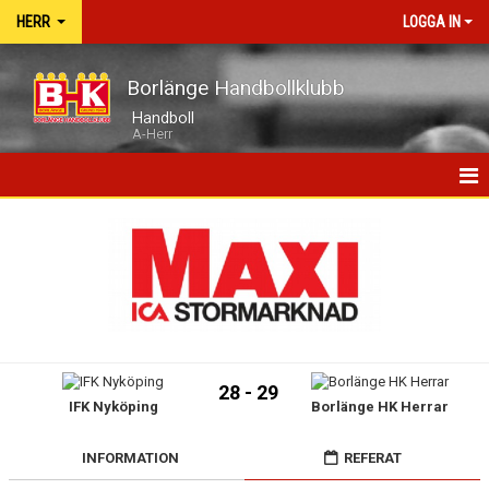
HERR
LOGGA IN
Borlänge Handbollklubb
Handboll
A-Herr
HEM
NYHETER
MATCHER
TRUPPEN
28 - 29
IFK Nyköping
Borlänge HK Herrar
KALENDER
BILDGALLERI
INFORMATION
REFERAT